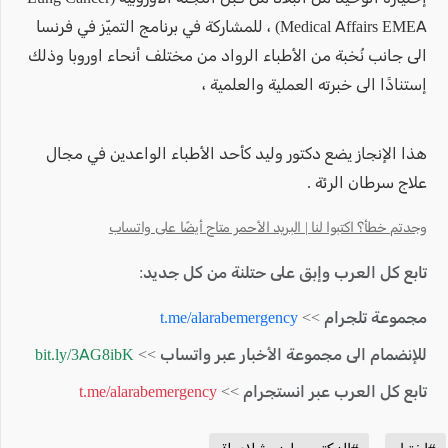
Medical Affairs EMEA) ، للمشاركة في برنامج التميّز في فرنسا
الى جانب نُخبة من الأطباء الرواد من مختلف أنحاء اوروبا وذلك
إستنادًا الى خبرته العملية والعلمية ،
هذا الإنجاز يضع دكتور وليد كأحد الأطباء الواعدين في مجال
علاج سرطان الرئة .
وجدتم خطأ؟ اكتبوا لنا | البريد الأحمر متاح أيضًا على واتساب
تابع كل العرب وإبق على حتلنة من كل جديد:
مجموعة تلجرام >>
t.me/alarabemergency
للإنضمام الى مجموعة الأخبار عبر واتساب >>
bit.ly/3AG8ibK
تابع كل العرب عبر انستجرام >>
t.me/alarabemergency