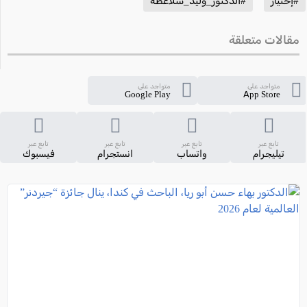
#إختيار
#الدكتور_وليد_شلاعطة
مقالات متعلقة
متواجد على
متواجد على
Google Play
App Store
تابع عبر
تابع عبر
تابع عبر
تابع عبر
تيليجرام
واتساب
انستجرام
فيسبوك