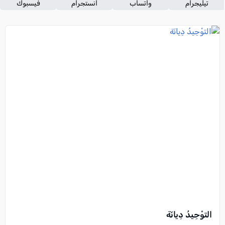
تيليجرام
واتساب
انستجرام
فيسبوك
التوْحِيدُ دِيانَة