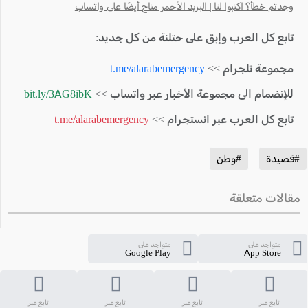
وجدتم خطأ؟ اكتبوا لنا | البريد الأحمر متاح أيضًا على واتساب
تابع كل العرب وإبق على حتلنة من كل جديد:
مجموعة تلجرام >>
t.me/alarabemergency
للإنضمام الى مجموعة الأخبار عبر واتساب >>
bit.ly/3AG8ibK
تابع كل العرب عبر انستجرام >>
t.me/alarabemergency
#قصيدة
#وطن
مقالات متعلقة
متواجد على
متواجد على
Google Play
App Store
تابع عبر
تابع عبر
تابع عبر
تابع عبر