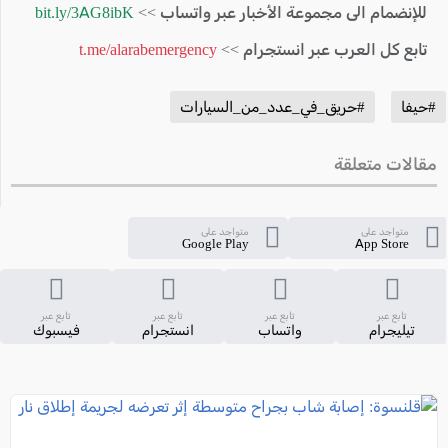
للإنضمام الى مجموعة الأخبار عبر واتساب >>
bit.ly/3AG8ibK
تابع كل العرب عبر انستجرام >>
t.me/alarabemergency
#حيفا
#حريق_في_عدد_من_السيارات
مقالات متعلقة
متواجد على
متواجد على
Google Play
App Store
تابع عبر
تابع عبر
تابع عبر
تابع عبر
تيليجرام
واتساب
انستجرام
فيسبوك