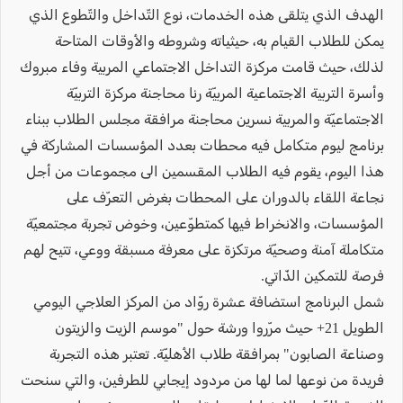
الهدف الذي يتلقى هذه الخدمات، نوع التّداخل والتّطوع الذي
يمكن للطلاب القيام به، حيثياته وشروطه والأوقات المتاحة
لذلك، حيث قامت مركزة التداخل الاجتماعي المربية وفاء مبروك
وأسرة التربية الاجتماعية المربيّة رنا محاجنة مركزة التربيّة
الاجتماعيّة والمربية نسرين محاجنة مرافقة مجلس الطلاب ببناء
برنامج ليوم متكامل فيه محطات بعدد المؤسسات المشاركة في
هذا اليوم، يقوم فيه الطلاب المقسمين الى مجموعات من أجل
نجاعة اللقاء بالدوران على المحطات بغرض التعرّف على
المؤسسات، والانخراط فيها كمتطوّعين، وخوض تجربة مجتمعيّة
متكاملة آمنة وصحيّة مرتكزة على معرفة مسبقة ووعي، تتيح لهم
فرصة للتمكين الذّاتي.
شمل البرنامج استضافة عشرة روّاد من المركز العلاجي اليومي
الطويل 21+ حيث مرّروا ورشة حول "موسم الزيت والزيتون
وصناعة الصابون" بمرافقة طلاب الأهليّة. تعتبر هذه التجربة
فريدة من نوعها لما لها من مردود إيجابي للطرفين، والتي سنحت