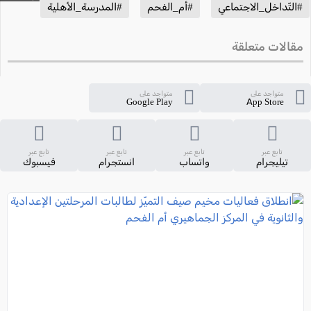
#التّداخل_الاجتماعي
#أم_الفحم
#المدرسة_الأهلية
مقالات متعلقة
متواجد على
متواجد على
Google Play
App Store
تابع عبر
تابع عبر
تابع عبر
تابع عبر
تيليجرام
واتساب
انستجرام
فيسبوك