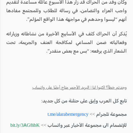
وكان وفد من الحراك قد زار هذا الأسبوع عائلة مساعدة لتقديم
واجب العزاء والتضامن، في رسالة للطلاب وللمجتمع مفادها
أنهم “ليسوا وحدهم في مواجهة هذا الواقع المؤلم”.
يُذكر أن الحراك كثف في الأسابيع الأخيرة من نشاطاته وزياراته
وفعالياته ضمن المساعي لمكافحة العنف والجريمة، تحت
الشعار الذي يرفعه: “بس مع بعض منقدر”.
وجدتم خطأ؟ اكتبوا لنا | البريد الأحمر متاح أيضًا على واتساب
تابع كل العرب وإبق على حتلنة من كل جديد:
مجموعة تلجرام >>
t.me/alarabemergency
للإنضمام الى مجموعة الأخبار عبر واتساب >>
bit.ly/3AG8ibK