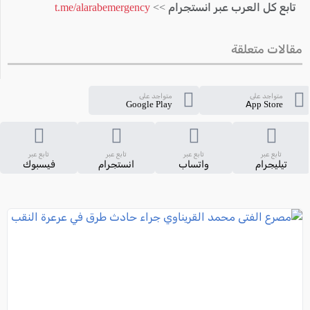
تابع كل العرب عبر انستجرام >>
t.me/alarabemergency
مقالات متعلقة
متواجد على
متواجد على
Google Play
App Store
تابع عبر
تابع عبر
تابع عبر
تابع عبر
تيليجرام
واتساب
انستجرام
فيسبوك