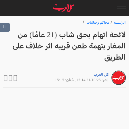
الرئيسية
محاكم وجنائيات
لائحة اتهام بحق شاب (21 عامًا) من
المغار بتهمة طعن قريبه اثر خلاف على
الطريق
كل العرب
نُشر: 21/10/25 15:14
, حُتلن: 15:15