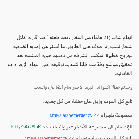
اتهام شاب (21 عامًا) من المغار ، بعد طعنه أحد أقاربه خلال
شجار نشب إثر خلاف على الطريق، ما أسفر عن إصابة الضحية
بجروح خطيرة. تمكنت الشرطة من تحديد هوية المشتبه بعد
تحقيق موسّع وقدّمت طلبًا لتمديد توقيفه حتى انتهاء الإجراءات
القانونية.
وجدتم خطأ؟ اكتبوا لنا | البريد الأحمر متاح أيضًا على واتساب
تابع كل العرب وإبق على حتلنة من كل جديد:
مجموعة تلجرام >>
t.me/alarabemergency
للإنضمام الى مجموعة الأخبار عبر واتساب >>
bit.ly/3AG8ibK
تابع كل العرب عبر انستجرام >>
t.me/alarabemergency