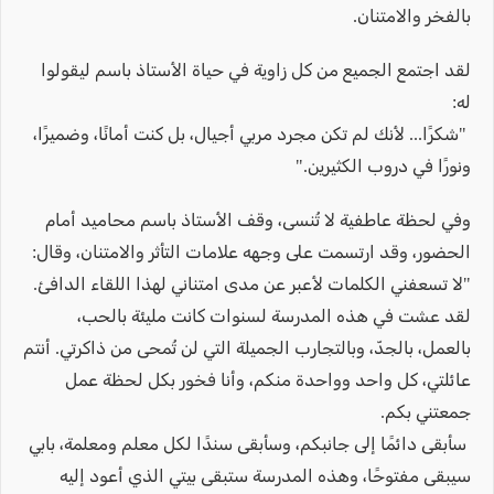
بالفخر والامتنان.
لقد اجتمع الجميع من كل زاوية في حياة الأستاذ باسم ليقولوا
له:
"شكرًا... لأنك لم تكن مجرد مربي أجيال، بل كنت أمانًا، وضميرًا،
ونورًا في دروب الكثيرين."
وفي لحظة عاطفية لا تُنسى، وقف الأستاذ باسم محاميد أمام
الحضور، وقد ارتسمت على وجهه علامات التأثر والامتنان، وقال:
"لا تسعفني الكلمات لأعبر عن مدى امتناني لهذا اللقاء الدافئ.
لقد عشت في هذه المدرسة لسنوات كانت مليئة بالحب،
بالعمل، بالجدّ، وبالتجارب الجميلة التي لن تُمحى من ذاكرتي. أنتم
عائلتي، كل واحد وواحدة منكم، وأنا فخور بكل لحظة عمل
جمعتني بكم.
سأبقى دائمًا إلى جانبكم، وسأبقى سندًا لكل معلم ومعلمة، بابي
سيبقى مفتوحًا، وهذه المدرسة ستبقى بيتي الذي أعود إليه