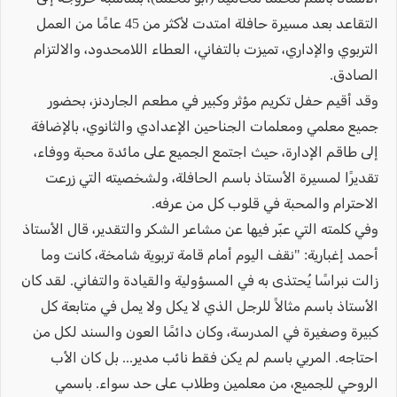
التقاعد بعد مسيرة حافلة امتدت لأكثر من 45 عامًا من العمل
التربوي والإداري، تميزت بالتفاني، العطاء اللامحدود، والالتزام
الصادق.
وقد أقيم حفل تكريم مؤثر وكبير في مطعم الجاردنز، بحضور
جميع معلمي ومعلمات الجناحين الإعدادي والثانوي، بالإضافة
إلى طاقم الإدارة، حيث اجتمع الجميع على مائدة محبة ووفاء،
تقديرًا لمسيرة الأستاذ باسم الحافلة، ولشخصيته التي زرعت
الاحترام والمحبة في قلوب كل من عرفه.
وفي كلمته التي عبّر فيها عن مشاعر الشكر والتقدير، قال الأستاذ
أحمد إغبارية: "نقف اليوم أمام قامة تربوية شامخة، كانت وما
زالت نبراسًا يُحتذى به في المسؤولية والقيادة والتفاني. لقد كان
الأستاذ باسم مثالاً للرجل الذي لا يكل ولا يمل في متابعة كل
كبيرة وصغيرة في المدرسة، وكان دائمًا العون والسند لكل من
احتاجه. المربي باسم لم يكن فقط نائب مدير... بل كان الأب
الروحي للجميع، من معلمين وطلاب على حد سواء. باسمي