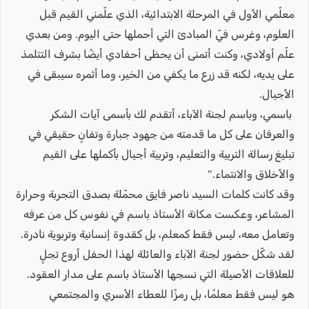
معلّمي الأول في المرحلة الابتدائية، الذي علّمني القيم قبل
العلوم، وغرس فيّ المبادئ التي أحملها حتى اليوم. ومن بعدي
علّم أولادي، وكنت أتمنى أن يحظى أحفادي أيضًا بشرف التتلمذ
على يديه، لكنه قد زرع ما يكفي من الخير، وما أثمره سيبقى في
الأجيال.
باسمي، وباسم لجنة الآباء، أتقدم لك بأسمى آيات الشكر
والعرفان على كل ما قدمته من جهود جبارة وتفانٍ حقيقي في
تبليغ رسالة التربية والتعليم، وتربية أجيال بأكملها على القيم
والأخلاق والانتماء."
وقد كانت كلمات السيد ناصر فايق محمّلة بصدق التجربة وحرارة
المشاعر، وعكست مكانة الأستاذ باسم في نفوس كل من عرفه
وتعامل معه، ليس فقط كمعلم، بل كقدوة إنسانية وتربوية نادرة.
لقد شكّل حضور لجنة الآباء والعائلة لهذا الحفل أروع تجلٍ
للعلاقات الأصيلة التي نسجها الأستاذ باسم على مدار العقود.
هو ليس فقط معلمًا، بل رمزًا للعطاء الأسري والمجتمعي