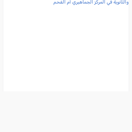
انطلاق فعاليات مخيم صيف التميّز لطالبات المرحلتين
الإعدادية والثانوية في المركز الجماهيري أم الفحم
فئة:
جامعات / مدارس
, كل العرب, 2026-08-02 22:40:08
تفاصيل الخبر