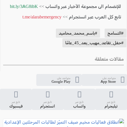
للإنضمام الى مجموعة الأخبار عبر واتساب >>
bit.ly/3AG8ibK
تابع كل العرب عبر انستجرام >>
t.me/alarabemergency
#التسامح
#باسم_محمد_محاميد
#حفل_تقاعد_مهيب_بعد_45_عامًا
مقالات متعلقة
متواجد على
متواجد على
Google Play
App Store
تابع عبر
تابع عبر
تابع عبر
تابع عبر
تيليجرام
واتساب
انستجرام
فيسبوك