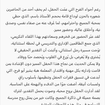
رغم أجواء الفرح التي عمّت الحفل، لم يخفِ أحد من الحاضرين
شعوره بالحزن لوداع قامة بحجم الأستاذ باسم، الذي حظي
بمحبة الجميع، واحترامهم، لما عُرف عنه من صفاء نفس، وصدق
نية، وأخلاق عالية، وحضور مميز.
لقد عبّر الحضور عن فخرهم وسعادتهم بهذا اللقاء التكريمي،
الذي جمع الطاقمين الإداري والتدريسي في لحظة استثنائية،
توّجت مسيرة رجل استثنائي، وأثبتت أن التقدير الحقيقي لا
يُشترى ولا يُفرض، بل يُزرع في القلوب ويُحصد حبًا ووفاء.
ولا يمكن الحديث عن نجاح هذا الحفل المميز دون الإشادة بمن
قامت بإدارته بكل مهنية واقتدار، المعلمة هبة بشير أبو فرج، التي
أبدعت في تنسيق فقرات الحفل وتنظيمها، بأسلوب راقٍ
ولمسات أنيقة، أضفت جوًا من الدفء والبهجة على المناسبة.
لقد أدارت الحفل بروح محبة، وصوت يحمل التقدير، لتترك
بصمة جميلة في ذاكرة الجميع، وكانت خير من يمثل روح مدرسة
التسامح في مثل هذه اللحظات المؤثرة.