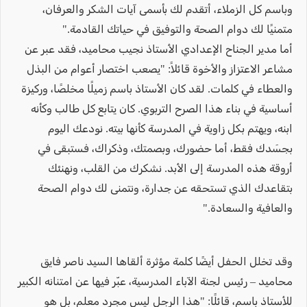
وباسم كل الزملاء، أتقدم لك بأسمى آيات الشكر والعرفان،
متمنيًا لك دوام الصحة والتوفيق في حياتك القادمة."
أما مدير الجناح الإعدادي الأستاذ نجيب محاميد، فقد عبر عن
مشاعر الاعتزاز والأخوة قائلاً: "يصعب اختصار أعوام من البذل
والعطاء في كلمات. لقد كان الأستاذ باسم زميلًا مخلصًا، وركيزة
أساسية في بناء هذا الصرح التربوي. كان يتابع كل طالب وكأنه
ابنه، ويهتم بكل زاوية في المدرسة كأنها بيته. نودعك اليوم
بجسَدك فقط، أما حضورك، وبصمتك، وذكراك، فستبقى في
أروقة هذه المدرسة إلى الأبد. نشكرك من القلب، ونهنئك
بتقاعدك الذي تستحقه عن جدارة، ونتمنى لك دوام الصحة
والعافية والسعادة."
وقد تخلل الحفل أيضًا كلمة مؤثرة ألقاها السيد ناصر فايق
محاميد – رئيس لجنة الآباء المدرسية، عبّر فيها عن امتنانه الكبير
للأستاذ باسم، قائلًا: "هذا الرجل ليس مجرد معلم، بل هو