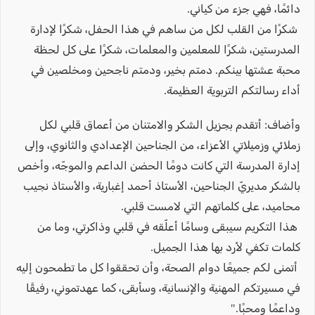
دائمًا، فهي جزء من كياني.
شكرًا من القلب لكل من ساهم في هذا الحفل، شكرًا لإدارة
المدرستين، شكرًا للمعلمين والمعلمات، شكرًا على كل لحظة
محبة عشتها بينكم. دمتم بخير، ودمتم ناجحين ومخلصين في
أداء رسالتكم التربوية العظيمة.
وأضاف: أتقدم بجزيل الشكر والامتنان من أعماق قلبي لكل
زملائي وزميلاتي الأعزاء، من الجناحين الإعدادي والثانوي، وإلى
إدارة المدرسة التي كانت دومًا الحضن الداعم والموجّه، وأخص
بالشكر مديريّ الجناحين، الأستاذ أحمد إغبارية، والأستاذ نجيب
محاميد، على كلماتهم التي لامست قلبي.
هذا التكريم سيبقى وسامًا أعلّقه في قلبي وذاكرتي، وما من
كلمات تكفي لأرد بها هذا الجميل.
أتمنى لكم جميعًا دوام الصحة، وأن تحققوا كل ما تطمحون إليه
في مسيرتكم المهنية والإنسانية، وسأبقى، كما عهدتموني، رفيقًا
وداعمًا ومحبًا."