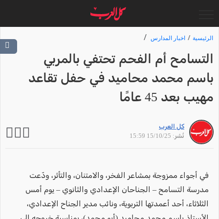
الرئيسية
اخبار المدارس
التسامح أم الفحم تحتفي بالمربي
باسم محمد محاميد في حفل تقاعد
مهيب بعد 45 عامًا
كل العرب
نُشر: 15/10/25 15:59
في أجواء ممزوجة بمشاعر الفخر، والامتنان، والتأثر، ودّعت
مدرسة التسامح – الجناحان الإعدادي والثانوي – يوم أمس
الثلاثاء، أحد أعمدتها التربوية، ونائب مدير الجناح الإعدادي،
الأستاذ باسم محمد محاميد (أبو محمد)، بمناسبة خروجه إلى