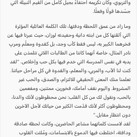
والتربوي، وكان تكريمه احتفاءً بجيل كامل من القيم النبيلة التي
جسّدها قولًا وفعلًا.
وما زاد من عمق اللحظة ودفئها، تلك الكلمة العائلية المؤثرة
التي ألقَتها كل من ابنته دانية وحفيدته لوزان، حيث عبرتا فيها عن
فخرهما الكبير به، ليس فقط كأب وجد، بل كقدوة ومعلّم ومربٍ
نادر المثال، خاصة أنهما كانتا من الطالبات اللاتي تتلمذن على
يديه في نفس المدرسة التي خدم فيها بكل حب وإخلاص. "لقد
كنت لنا الأب، والمربي، والمعلم، والقدوة في كل مراحل حياتنا.
تعلمنا منك المعنى الحقيقي للالتزام، والصدق، والحب غير
المشروط. واليوم نقف أمامك، فخورين، ممتنين، ومفعمين
بالحب، ونقول لك من كل القلب: نحن محظوظون لأنك والدنا،
ومحظوظون أكثر لأنك قدّمت الكثير من حياتك لأجل الآخرين
دون انتظار مقابل."
لقد لامست كلماتهما مشاعر الحاضرين، وكانت لحظة صادقة
ودافئة، اختلطت فيها الدموع بالابتسامات، ومُلئت القلوب