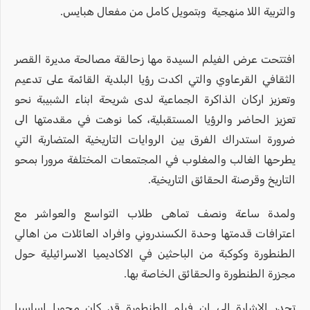
والتربية اللا منهجية وبتمويل كامل من مفعال هبايس.
افتتحت عرض الفيلم السيدة مها زحالقة مصالحة مديرة القصر
الثقافي القرعاوي والتي اكدت رؤيا البلدية القائمة على تدعيم
وتعزيز اركان الذاكرة الجماعية لدى شريحة ابناء الشبيبة نحو
تعزيز الحاضر والرؤيا المستقبلية، كما نوهت في مقدمتها الى
ضرورة استدراك الفرق بين الروايات التاريخية المتضاربة التي
يطرحها الغالب والمغلوب في المجتمعات المختلفة مرورا بمحو
التاريخ وقرصنة الحقائق التاريخية.
ولمدة ساعة ونصف تماهى طلاب التواسع والعواشر مع
اعترافات قدمتها وحدة الكسندروني وافراد العائلات من اهالي
الطنطورة وكوكبة من الباحثين في الاكاديميا الاسرائيلية حول
مجزرة الطنطورة والحقائق الخاصة بها.
تجدر الاشارة الى ان فيلم الطنطورة قد كان محورا اساسيا