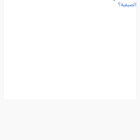
هل يُنصح بمزاولة العمل لطلاب المرحلة الثانوية خلال
العطلة الصيفية؟
فئة:
جامعات / مدارس
, رائد برهوم: مرشد بيداغوجي, 2026-07-02 20:16:12
تفاصيل الخبر