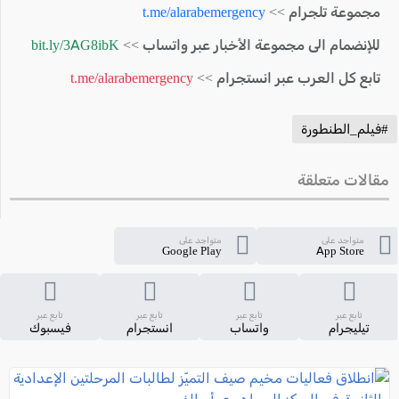
مجموعة تلجرام >>
t.me/alarabemergency
للإنضمام الى مجموعة الأخبار عبر واتساب >>
bit.ly/3AG8ibK
تابع كل العرب عبر انستجرام >>
t.me/alarabemergency
#فيلم_الطنطورة
مقالات متعلقة
متواجد على
متواجد على
Google Play
App Store
تابع عبر
تابع عبر
تابع عبر
تابع عبر
تيليجرام
واتساب
انستجرام
فيسبوك