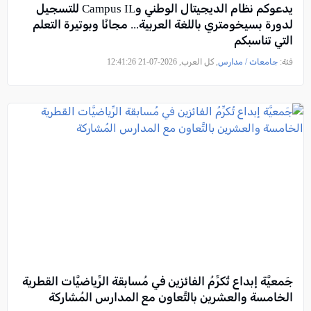
يدعوكم نظام الديجيتال الوطني وCampus IL للتسجيل
لدورة بسيخومتري باللغة العربية... مجانًا وبوتيرة التعلم
التي تناسبكم
فئة:
جامعات / مدارس
, كل العرب, 2026-07-21 12:41:26
جَمعيَّة إبداع تُكرِّمُ الفائزين في مُسابقة الرِّياضيَّات القطرية
الخامسة والعشرين بالتَّعاون مع المدارس المُشاركة