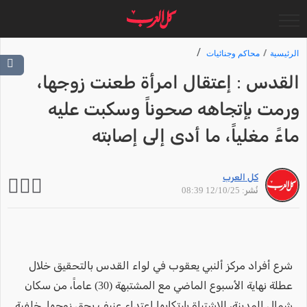
الرئيسية
محاكم وجنائيات
القدس : إعتقال امرأة طعنت زوجها،
ورمت بإتجاهه صحوناً وسكبت عليه
ماءً مغلياً، ما أدى إلى إصابته
كل العرب
نُشر: 12/10/25 08:39
شرع أفراد مركز ألنبي يعقوب في لواء القدس بالتحقيق خلال
عطلة نهاية الأسبوع الماضي مع المشتبهة (30) عاماً، من سكان
شمال المدينة، للإشتباة بإرتكابها إعتداء عنيف بحق زوجها. خلفية