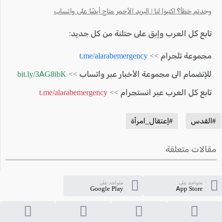
وجدتم خطأ؟ اكتبوا لنا | البريد الأحمر متاح أيضًا على واتساب
تابع كل العرب وإبق على حتلنة من كل جديد:
مجموعة تلجرام >>
t.me/alarabemergency
للإنضمام الى مجموعة الأخبار عبر واتساب >>
bit.ly/3AG8ibK
تابع كل العرب عبر انستجرام >>
t.me/alarabemergency
#القدس
#إعتقال_امرأة
مقالات متعلقة
متواجد على
متواجد على
Google Play
App Store