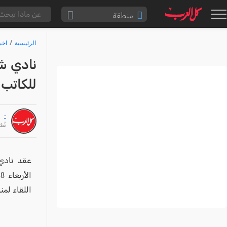
منطقة
الناصرة والقضاء
الرئيسية
اخب
القدس والقضاء
نادي ش
المثلث الشمالي
للكاتب
وادي عارة
سخنين والمنطقة
-
حيفا والمنطقة
نُشر: /25
شفاعمرو والقضاء
الضفة الغربية
عقد نادي 
ا
قطاع غزة
اللقاء لم
النقب
قرى المرج