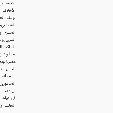
الاجتماعي
الأخلاقية 
توقف الف
القصصي، 
المسرح وا
المربي يو
الحاكم بال
عصرنا وتط
الدول الع
اسقاطه، ا
المذكورين
أن عددا من
في نهاية 
الجلسة و