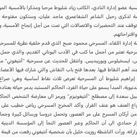
سية عضو إدارة النادي، الكاتب زياد شليوط مرحبا ومذكرا بالأمسية الم
 لذكرى رحيل الشاعر الشفاعمري ماجد عليان، وستكون مفتوحة أ
توقف عند التحضيرات والاتصالات التي تمت من أجل إنجاح الأمسية، و
واقتراحاتهم.
ة إدارة اللقاء، المسرحي محمود صبح الذي قدم خلفية نظرية للمسرحية
حية تعتبر من أجمل ما كتب في الأدب اليوناني القديم، والذي حمل لو
 ايسخيلوس ويوريبديس. وانتقل للحديث عن مسرحية "أنتيغوني" مل
ند أهم النقاط فيها. بعدها فتح باب النقاش والتي شارك فيها الأعضاء
براهيم شليوط أن المسرحية تعرض ثلاث نقاط أساسية وهي: صراع ب
لدنيوية، المبدأ يسمو على حياة الفرد، الحاكم المستبد يدمر حياته بعناد
نبيل سعدة إلى مصطلح "أنتيغونيزم" ويرمز الى معارضة الشخص الحاك
ع العنف هو عنف القرار. وأكد المخرج المسرحي رياض خطيب على أن
ا من أركان المسرح على مر العصور، وتحمل دروسا ورسائل كبيرة وجمالي
زار حمادي الى أن الحاكم وعبر العصور التجأ إلى المؤسسة الدينية
اراته. ورأت الناشطة روزيت خليل بأن شخصية أنتيغوني رفعت من قيمة ا