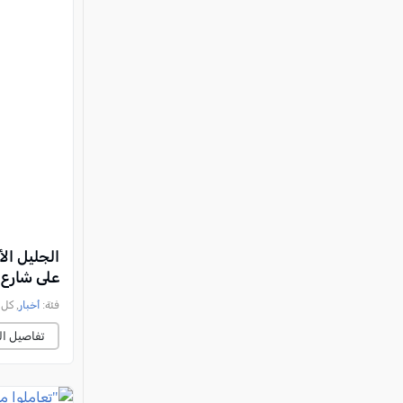
الجليل ال
على شارع 886
فئة:
أخبار
, كل العرب, 
تفاصيل ال