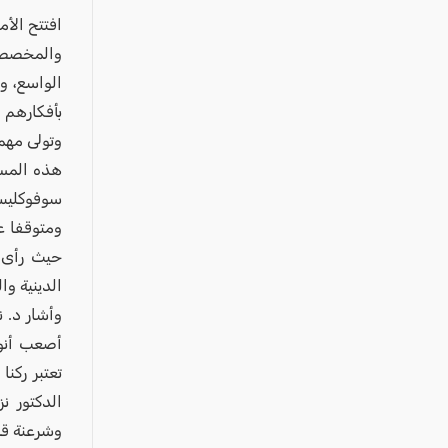
عكا والمنطقة
افتتح الأم
كفرياسيف والقضاء
والمخصصة
مدن الساحل
الواسع، و
الجليل الاعلى
بأفكارهم 
وتولى مهم
المغار والقضاء
هذه المسر
الشاغور
سوفوكليس،
الرامة والمنطقة
ومتوقفا ع
المثلث الجنوبي
حيث رأى إ
منطقة الجولان
الدينية وا
وأشار د. 
أصعب أنوا
تعتبر ركن
الدكتور ن
وشرعنة قر