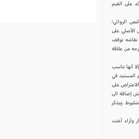
كد على القيم
نص الروائي/
 الأصلي على
 نقاشه توقف
رحه عن علاقة
ور 2500 عام على تأليفها إلا أنها تناسب
م المستبد في
الاعتراض على
اش إضافة الى
شليوط. ويذكر
 وآراء أغنت