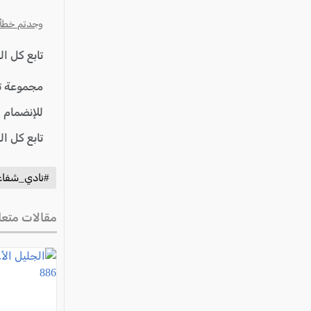
وجدتم خطأ؟ ا
تابع كل ا
مجموعة ت
للإنضمام 
تابع كل ا
#نادي_شفاع
مقالات متعل