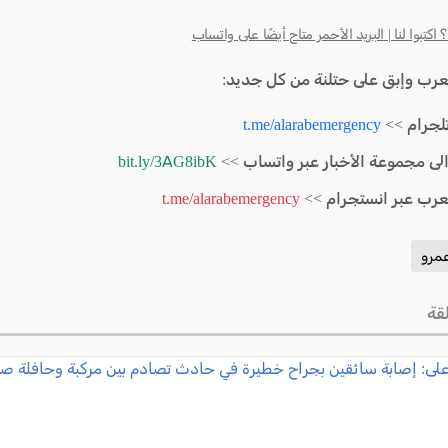
كتبوا لنا | البريد الأحمر متاح أيضًا على واتساب
لعرب وإبق على حتلنة من كل جديد:
لجرام >>
t.me/alarabemergency
الى مجموعة الأخبار عبر واتساب >>
bit.ly/3AG8ibK
لعرب عبر انستجرام >>
t.me/alarabemergency
مرو
قة