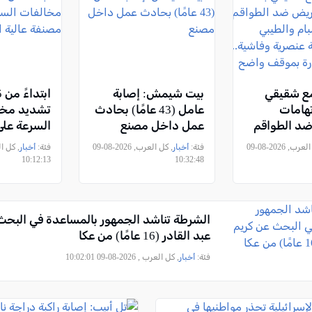
مع شقيقي
بيت شيمش: إصابة
تهامات
عامل (43 عامًا) بحادث
تشديد مخا
د الطواقم
عمل داخل مصنع
السرعة عل
 رمبام
مصنفة عالي
, كل العرب, 2026-08-09
فئة:
أخبار
, كل العرب, 2026-08-09
فئة:
أخبار
هاجم: "حملة
10:12:13
10:32:48
اشية..
إدارة بموقف
عم
الشرطة تناشد الجمهور بالمساعدة في البحث
عبد القادر (16 عامًا) من عكا
فئة:
أخبار
, كل العرب , 2026-08-09 10:02:01