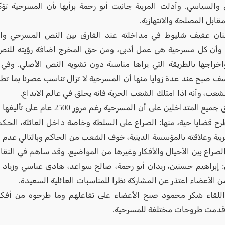
 والسياسي. وأدلت المربية جانيت أبو رحمة برأيها بأن المسرحية تؤ
مقابل المصلحة والانتهازية.
نان عفيف شليوط في مداخلته عند الفارق بين النص المسرحي وال
وأن كل مسرحية هي عمل أدبي، ومن حق المخرج اضافة رؤيته للنص
خراجها بالطريقة التي يراها مناسبة دون تشويه النص الأصلي. وفي
سف صبح عند عدة زوايا منها أن المسرحية لا تزال تناسب عصرنا بما تط
شعب، وأنه اذا امتلك الشعب الحرية فانه يحلق في عالم الابداع.
هذا واتفق جميع المتداخلين على أن المسرحية رغم مر
رح قضايا حية، منها: الصراع على السلطة وخاصة داخل العائلة، الحك
ربية وعلاقته بالمؤسسة الدينية، خوف الشعب من الحاكم وبالتالي عدم 
لصراع بين الأجيال والأفكار وغيرها من المواضيع. وقد ساهم في النق
: إبراهيم حسنين، ريدان أبو رحمة، صالح سواعد، هادي عباسي وزياد 
 الأعضاء اعتذر عن المشاركة نظرا للمناسبات العائلية السعيدة.
اللقاء شكر محمود صبح الأعضاء على تفاعلهم وما طرحوه من أفكار
قدمت طروحات مختلفة للمسرحية.