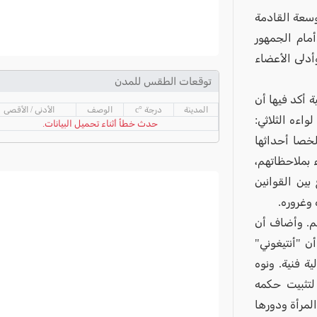
وسعة القادمة
مام الجمهور
أدلى الأعضاء
توقعات الطقس للمدن
 أكد فيها أن
المدينة
درجة °c
الوصف
الأدنى / الأقصى
اءه الثلاثي:
حدث خطأ أثناء تحميل البيانات.
خصا أحداثها
 بملاحظاتهم،
ين القوانين
ه وغروره.
م. وأضاف أن
 "أنتيغوني"
ة فنية. ونوه
 لتثبيت حكمه
لمرأة ودورها