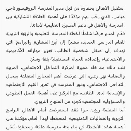
استُقبل الأهالي بحفاوة من قبل مدير المدرسة البروفيسور ناجي
عباس، الذي رحّب بهم مؤكدًا على أهمية العلاقة التشاركية بين
المدرسة والأهل في دعم المسيرة التعليمية لأبنائنا.
قدّم المدير عرضًا شاملًا لخطة المدرسة التعليمية والرؤية التربوية
للعام الدراسي الجديد، مشيرًا إلى أبرز المشاريع والبرامج التي
تهدف إلى صقل شخصية الطالب، تعزيز مهاراته الأكاديمية
والاجتماعية، وإعداده للحياة المستقبلية بثقة وتميّز.
تلت ذلك مداخلة مميزة لمركزة التداخل الاجتماعي، المربية
والمعلمة نهى زعبي، التي عرضت أهم المحاور المتعلقة بمجال
التداخل الاجتماعي، ودور المدرسة في تعزيز القيم الاجتماعية
والإنسانية لدى الطلاب، مع التركيز على أهمية العمل التطوعي
والمسؤولية المجتمعية كجزء من المنهاج التربوي.
أما المعلمة روزين حوا فقد استعرضت أمام الأهالي البرامج
التربوية والفعاليات اللامنهجية المخططة لهذا العام، مؤكدةً على
أهمية هذه الأنشطة في بناء بيئة مدرسية دافئة ومحفّزة، تُنمّي