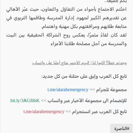
بكم جميعاً..
اختُتم الاجتماع بأجواء من التفاؤل والتعاون، حيث عبّر الأهالي
عن تقديرهم الكبير لجهود إدارة المدرسة وطاقمها التربوي في
متابعة طلابهم ومرافقتهم بكل مهنية واهتمام.
لقد كان لقاءً مثمرًا، يعكس روح الشراكة الحقيقية بين البيت
والمدرسة من أجل مصلحة طلابنا الأعزاء
وجدتم خطأ؟ اكتبوا لنا | البريد الأحمر متاح أيضًا على واتساب
تابع كل العرب وإبق على حتلنة من كل جديد:
مجموعة تلجرام >>
t.me/alarabemergency
للإنضمام الى مجموعة الأخبار عبر واتساب >>
bit.ly/3AG8ibK
تابع كل العرب عبر انستجرام >>
t.me/alarabemergency
#الناصرة