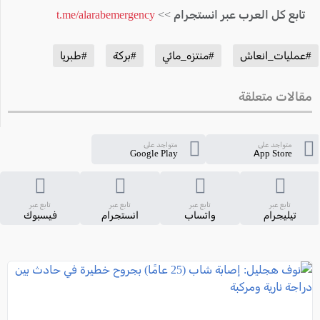
تابع كل العرب عبر انستجرام >>
t.me/alarabemergency
#عمليات_انعاش
#منتزه_مائي
#بركة
#طبريا
مقالات متعلقة
متواجد على
متواجد على
Google Play
App Store
تابع عبر
تابع عبر
تابع عبر
تابع عبر
تيليجرام
واتساب
انستجرام
فيسبوك