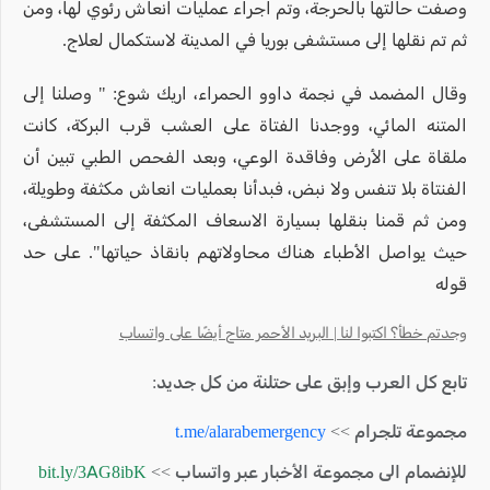
وصفت حالتها بالحرجة، وتم اجراء عمليات انعاش رئوي لها، ومن
ثم تم نقلها إلى مستشفى بوريا في المدينة لاستكمال لعلاج.
وقال المضمد في نجمة داوو الحمراء، اريك شوع: " وصلنا إلى
المتنه المائي، ووجدنا الفتاة على العشب قرب البركة، كانت
ملقاة على الأرض وفاقدة الوعي، وبعد الفحص الطبي تبين أن
الفنتاة بلا تنفس ولا نبض، فبدأنا بعمليات انعاش مكثفة وطويلة،
ومن ثم قمنا بنقلها بسيارة الاسعاف المكثفة إلى المستشفى،
حيث يواصل الأطباء هناك محاولاتهم بانقاذ حياتها". على حد
قوله
وجدتم خطأ؟ اكتبوا لنا | البريد الأحمر متاح أيضًا على واتساب
تابع كل العرب وإبق على حتلنة من كل جديد:
مجموعة تلجرام >>
t.me/alarabemergency
للإنضمام الى مجموعة الأخبار عبر واتساب >>
bit.ly/3AG8ibK