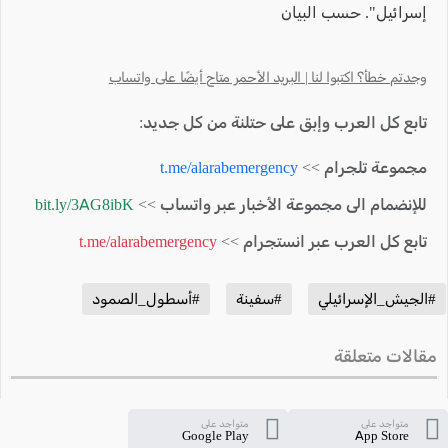
إسرائيل". حسب البيان
وجدتم خطأ؟ اكتبوا لنا | البريد الأحمر متاح أيضًا على واتساب
تابع كل العرب وإبق على حتلنة من كل جديد:
مجموعة تلجرام >>
t.me/alarabemergency
للإنضمام الى مجموعة الأخبار عبر واتساب >>
bit.ly/3AG8ibK
تابع كل العرب عبر انستجرام >>
t.me/alarabemergency
#الجيش_الإسرائيلي
#سفينة
#أسطول_الصمود
مقالات متعلقة
متواجد على
متواجد على
Google Play
App Store