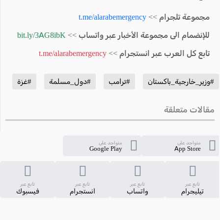
مجموعة تلجرام >>
t.me/alarabemergency
للإنضمام الى مجموعة الأخبار عبر واتساب >>
bit.ly/3AG8ibK
تابع كل العرب عبر انستجرام >>
t.me/alarabemergency
#وزير_خارجية_باكستان
#ترامب
#دول_مسلمة
#غزة
مقالات متعلقة
متواجد على
متواجد على
Google Play
App Store
تابع عبر
تابع عبر
تابع عبر
تابع عبر
تيليجرام
واتساب
انستجرام
فيسبوك