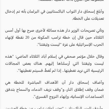
وأبلغ إسحاق دار النواب الباكستانيين في البرلمان بأنه تم إدخال
تعديلات على الخطة.
وتأتي تصريحات الوزير دار هذه مماثلة لأخرى صرح بها أول أمس
الثلاثاء حين قال إن خطة ترامب المكونة من 20 نقطة لإنهاء
الحرب الإسرائيلية على غزة "ليست وثيقتنا".
وقال خلال مؤتمر صحفي في إسلام آباد الثلاثاء الماضي: "هذه
ليست وثيقتنا التي أرسلناها إليهم. هناك بعض المجالات
الرئيسية التي نريد تغطيتها.. إذا لم تُغطَّ، فسيتم تغطيتها".
وأضاف إسحاق دار أن الأهداف المباشرة للخطة هي
ضمان وقف إطلاق النار، و"وقف نزيف الدماء، والسماح بتدفق
المساعدات الإنسانية، وإنهاء النزوح القسري".
وأردف الوزير الباكستاني: "نعتبر إعلان ترامب عن خطة العشرين