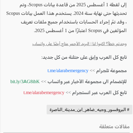
إلى لقطة 1 أغسطس 2025 من قاعدة بيانات Scopus، وتم
تحديثها حتى نهاية سنة 2024. يستخدم هذا العمل بيانات Scopus
، وقد تمّ إجراء الحسابات باستخدام جميع ملفات تعريف
المؤلفين في Scopus اعتبارًا من 1 أغسطس 2025.
وجدتم خطأ؟ اكتبوا لنا | البريد الأحمر متاح أيضًا على واتساب
تابع كل العرب وإبق على حتلنة من كل جديد:
مجموعة تلجرام >>
t.me/alarabemergency
للإنضمام الى مجموعة الأخبار عبر واتساب >>
bit.ly/3AG8ibK
تابع كل العرب عبر انستجرام >>
t.me/alarabemergency
# البروفسور_وجيه_ضاهر_ابن_مدينة_الناصرة
مقالات متعلقة