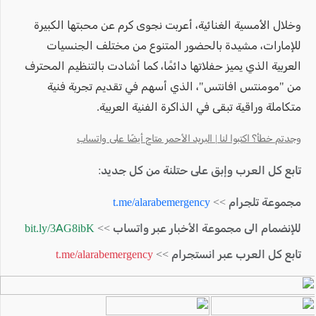
وخلال الأمسية الغنائية، أعربت نجوى كرم عن محبتها الكبيرة
للإمارات، مشيدة بالحضور المتنوع من مختلف الجنسيات
العربية الذي يميز حفلاتها دائمًا، كما أشادت بالتنظيم المحترف
من "مومنتس افانتس"، الذي أسهم في تقديم تجربة فنية
متكاملة وراقية تبقى في الذاكرة الفنية العربية.
وجدتم خطأ؟ اكتبوا لنا | البريد الأحمر متاح أيضًا على واتساب
تابع كل العرب وإبق على حتلنة من كل جديد:
مجموعة تلجرام >>
t.me/alarabemergency
للإنضمام الى مجموعة الأخبار عبر واتساب >>
bit.ly/3AG8ibK
تابع كل العرب عبر انستجرام >>
t.me/alarabemergency