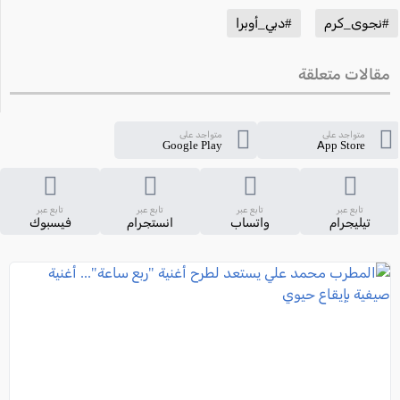
#نجوى_كرم
#دبي_أوبرا
مقالات متعلقة
متواجد على
متواجد على
Google Play
App Store
تابع عبر
تابع عبر
تابع عبر
تابع عبر
تيليجرام
واتساب
انستجرام
فيسبوك