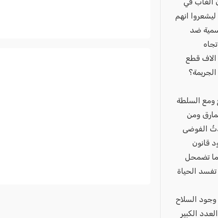
ن الغاب في
ليشعروا انهم
سمية ضد
تجاه
 الاف قطع
الجريمة؟
ع ومع السلطة
مارق ومن
دثُ الفوضى
د قانون
دما تضمحل
 تفسد الحياة
 مجتمعنا بسبب وجود السلاح
عدد الكبير