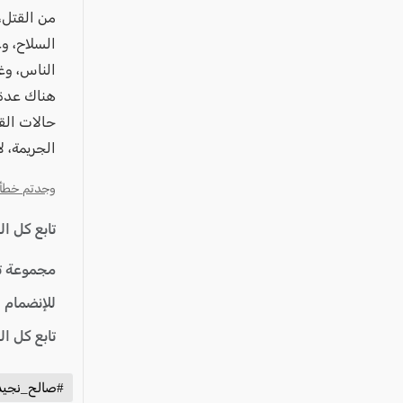
من القتل،
السلاح، و
الناس، وغي
هناك عدة 
حالات الق
الجريمة، ل
وجدتم خطأ؟ ا
تابع كل ا
مجموعة ت
للإنضمام 
تابع كل ا
#صالح_نجي