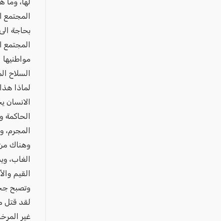
عكا والمنطقة
لها، وما 
المجتمع ا
كفرياسيف والقضاء
بحاجة الى
مدن الساحل
المجتمع ال
الجليل الاعلى
مواطنيها 
المغار والقضاء
السلاح الم
لماذا هذا 
الشاغور
الانسان ي
الرامة والمنطقة
الحاكمة و
المثلث الجنوبي
المجرم، و
منطقة الجولان
وهناك من 
الغاب، وي
القيم وال
وتصبح جحيم
غير المرخ