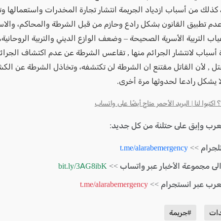
 كذلك من أسباب ازدياد الجريمة انتشار تجارة المخدرات واستعمالها وت
عدم تطبيق القانون بشكل رادع وحازم من قبل الشرطة والمحاكم، والاست
اب التربية الأسرية الصحيحة – وضعف الوازع الديني والتربية الروحانية،
أسباب لانتشار الجرائم منها , تقاعس الشرطة عن عدم اكتشاف الجرائم
تل , لأن القاتل مقتنع ان الشرطة لن تكتشفه، وتخاذل الشرطة عن ال
ا يشكل رادعا لحدوثها مرة أخرى.
كتبوا لنا | البريد الأحمر متاح أيضًا على واتساب
لعرب وإبق على حتلنة من كل جديد:
لجرام >>
t.me/alarabemergency
الى مجموعة الأخبار عبر واتساب >>
bit.ly/3AG8ibK
لعرب عبر انستجرام >>
t.me/alarabemergency
دات
#جريمة