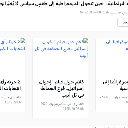
 البرلمانية... حين تتحول الديمقراطية إلى طقسٍ سياسي لا يُغيِّرالوق
ي حيادري, 2026-08-07 09:52:58
خبر
موغرافيا إلى
كلام حول فيلم "إخوان
لا حرية رأ
اسية
إسرائيل.. فرع الجماعة
انتخابات ا
في تل أبيب"
, محمد دراوشة, 2026-
فئة:
رأي حر
06 11:49:29
فئة:
رأي حر
, ساهر غزاوي, 2026-
08-06 21:58:20