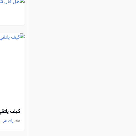
كيف يلتقي
فئة:
رأي حر
, د. ك