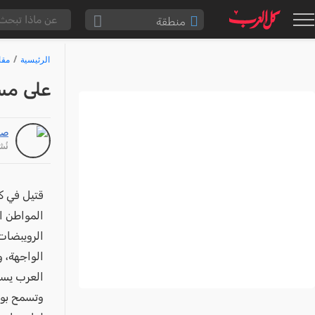
منطقة
الناصرة والقضاء
الرئيسية
مقا
القدس والقضاء
على مسر
المثلث الشمالي
وادي عارة
صا
سخنين والمنطقة
نُشر: /25
حيفا والمنطقة
شفاعمرو والقضاء
قتيل في ك
المواطن ا
الضفة الغربية
الرويبضات
قطاع غزة
الواجهة، 
النقب
العرب يسل
قرى المرج
وتسمح بوج