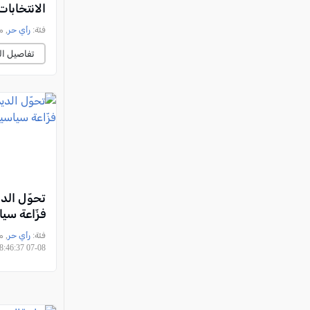
الانتخابات
فئة:
رأي حر
, مرع
تفاصيل ال
تحوّل الدي
فزّاعة سي
فئة:
رأي حر
08-07 08:46:37