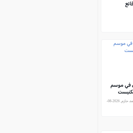
ائع
ي في موسم
لكنيست
, أحمد حازم, 2026-08-