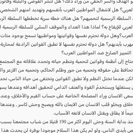
هو الهدف والسر الخفي من وراء ذلك؟ هل لنشر الفوضى والبلبلة وقانو
لعربي؟ هل لاشغال المواطنين العرب بأنفسهم وتهديد امنهم الشخصي 
 السلطة الرسمية لتحميهم؟ هل هناك خطة سرية تخططها السلطة الر
عربي للإيقاع به؟ لماذا هذا العداء والموقف السلبي للسلطة الرسمية ا
العرب؟وهل دولة تحترم نفسها وقوانينها ومواطنيها تسمح بوجود مئات
هرب بأيديهم؟ هل دولة تحترم نفسها لا تطبق القوانين الرادعة لمحاربة 
التمييز الصارخ ضد المواطنين العرب؟
حتاج إلى أنظمة وقوانين لتحمية وتنظم حياته وتحدد علاقاته مع المجتم
تحافظ على حقوقه وتحميه من جور وظلم الحاكم، وتحميه من الازعر وال
لكن عندما تختل النظم ولا تطبق القوانين وتختفي من حياة الناس، تح
يستغلها ويستخدمُ القوة والعنف الدامي لتحقيق أهدافه وعندها يسو
سعى الانسان وراء المصلحة الخاصة على حساب القيم والأخلاق، وعن
أخلاق ويخلو قلب الانسان من الايمان بالله ويصبح وحش كاسر , وعندها
اً لا يطاق ويقتل الانسان لاتفه الأسباب.
لقد قتل منذ بداية السنة وحتى اليوم اكثر من 190 قتيلا من شباب
ص بأيدي الناس، ولو لم يكن هذا السلاح موجودا بوفرة لن يحدث هذا ال