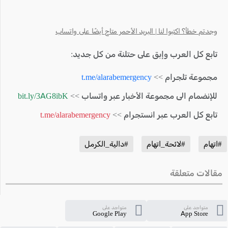
وجدتم خطأ؟ اكتبوا لنا | البريد الأحمر متاح أيضًا على واتساب
تابع كل العرب وإبق على حتلنة من كل جديد:
مجموعة تلجرام >>
t.me/alarabemergency
للإنضمام الى مجموعة الأخبار عبر واتساب >>
bit.ly/3AG8ibK
تابع كل العرب عبر انستجرام >>
t.me/alarabemergency
#اتهام
#لائحة_اتهام
#دالية_الكرمل
مقالات متعلقة
متواجد على
متواجد على
Google Play
App Store