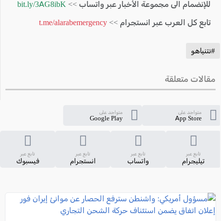
للإنضمام الى مجموعة الأخبار عبر واتساب >>
bit.ly/3AG8ibK
تابع كل العرب عبر انستجرام >>
t.me/alarabemergency
#نتنياهو
مقالات متعلقة
متواجد على
متواجد على
Google Play
App Store
تابع عبر
تابع عبر
تابع عبر
تابع عبر
تيليجرام
واتساب
انستجرام
فيسبوك