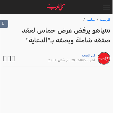
الرئيسية
سياسة
نتنياهو يرفض عرض حماس لعقد
صفقة شاملة ويصفه بـ"الدعاية"
كل العرب
نُشر: 03/09/25 23:29
, حُتلن: 23:31