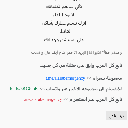
كأني سانعم لكلماتك
الا تود اللقاء
اترك نسيم عطرك بأماكن
لقائنا...
علي استنشق وجدانك
وجدتم خطأ؟ اكتبوا لنا | البريد الأحمر متاح أيضًا على واتساب
تابع كل العرب وإبق على حتلنة من كل جديد:
مجموعة تلجرام >>
t.me/alarabemergency
للإنضمام الى مجموعة الأخبار عبر واتساب >>
bit.ly/3AG8ibK
تابع كل العرب عبر انستجرام >>
t.me/alarabemergency
#ربا رباعي