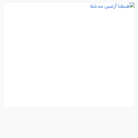
هبطنا أَرَضين مدجّنة
فئة:
منبر العرب
, مصطفى معروفي, 2026-08-03 08:48:45