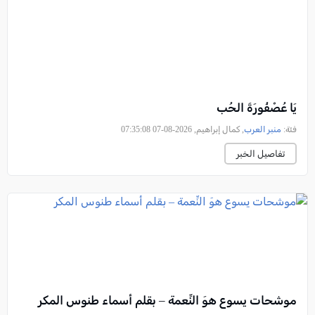
يَا عُصْفُورَةَ الحُب
فئة:
منبر العرب
, كمال إبراهيم, 2026-08-07 07:35:08
تفاصيل الخبر
موشحات يسوع هوَ النِّعمة – بقلم أسماء طنوس المكر