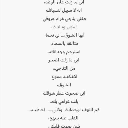
اني ما زلت على الوعد،
انه لا سبيل لنسيانك
جفني يناجي غرام عروقي
لنبض ودادك،
أيها الشوق...اني نجمة،
متالقه بالسماء
استرحم وجدانك،،
اني ما زلت اضجر
من التناجي،،
اكفكف، دموع
الشوق،
اني ضجرت عطر شوقك
يلف غرامي بك..
كم اتلهف لوجدانك. وكاني..... اخاطب،،،
القلب عله يبتهج،
بلين صمت قلبك،،