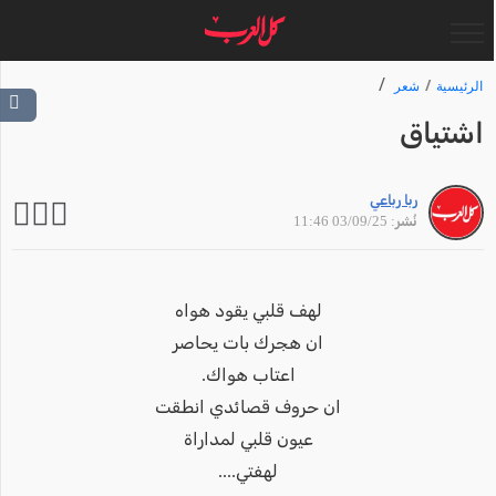
الرئيسية
شعر
اشتياق
ربا رباعي
نُشر: 03/09/25 11:46
لهف قلبي يقود هواه
ان هجرك بات يحاصر
اعتاب هواك.
ان حروف قصائدي انطقت
عيون قلبي لمداراة
لهفتي....