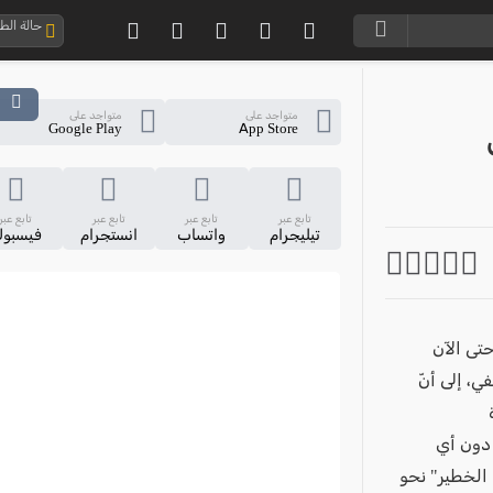
حالة ال
متواجد على
متواجد على
Google Play
App Store
تابع عبر
تابع عبر
تابع عبر
تابع عبر
تيليجرام
واتساب
انستجرام
فيسبو
حتى الآن
ي، إلى أنّ
 دون أي
 الخطير" نحو