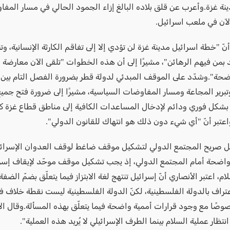
نة غزة.وأعرب عن قلق بلاده البالغ إزاء الجمود الحالي في مسار المفا
الآن في ملعب اسرائيل.
نّ "خطة اسرائيل مدينة غزة لن تؤدي إلا إلى تفاقم الكارثة الإنسانية، و
 بمن فيهم الرهائن"، مشيرًا إلى أن هذه الخطوات "تلقى الآن معارضة إ
ضحة".وشدّد على الموقف المبدئي لدولة قطر بضرورة الفصل التام بين 
تبرير المجاعة ومسار المفاوضات السياسية، مشيرًا إلى ضرورة فتح جميع 
بشكل فوري ودائم لإدخال المساعدات الكافية إلى مناطق قطاع غزة ك
اعتبر أنّ "أي شيء دون ذلك هو انتهاك للقانون الدولي".
 صريح المجتمع الدولي لتشكيل موقف ضاغط لوقف العدوان الإسرائيل
واضحة أمام المجتمع الدولي، إذ يجب تشكيل موقف موحّد لإيقاف إسر
ام، اعتبر الأنصاري أنّ إسرائيل تنتهج لغة الابتزاز فيما يتعلّق بضمّ الضفة
عتراف بالدولة الفلسطينية، لكنّ الدولة الفلسطينية ليست نقطة خلاف 
وصًا مع وجود قرارات أممية واضحة فيما يتعلّق بهذه المسألة.وقال الأ
نتظار عملية السلام بينما الطرف الإسرائيلي لا يُريد هذه العملية".