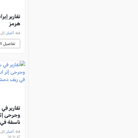
تقارير إير
هرمز
فئة:
أخبار
, كل العرب, 
تفاصيل ال
تقارير في 
وجرحى إثر
ناسفة في
فئة:
أخبار
20:31:47