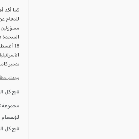
كما أكد أ
للدفاع عن 
مسؤولين ف
المتحدة ف
18 أغسط
الاسرلئيل
تدمير كامل
وجدتم خطأ؟ ا
تابع كل ا
مجموعة ت
للإنضمام 
تابع كل ا