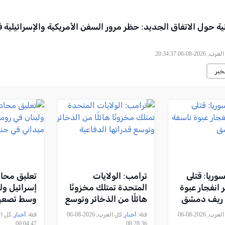
انية حول الاتفاق الجديد: حظر مرور السفن الأمريكية والإسرائيلية
2026-08-06 20:34:37
خبر
سوريا: قتلى
ترامب: الولايات
تعليق محا
 انفجار عبوة
المتحدة تمتلك مخزونًا
إسرائيل ولب
 ريف دمشق
هائلًا من الذخائر وتوسع
وسط تصعيد
قدراتها الدفاعية
جنوب لبنان
, كل العرب, 2026-08-06
فئة:
أخبار
, كل العرب, 2026-08-06
فئة:
أخبار
00:04:47
08:28:36