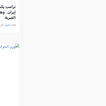
ترامب يك
إيران.. وه
الضربة
فئة:
أخبار
, كل العرب, 