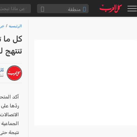
منطقة
الناصرة والقضاء
الرئيسية
عرب
القدس والقضاء
كل ما ت
المثلث الشمالي
تنتهج لغ
وادي عارة
سخنين والمنطقة
كل
حيفا والمنطقة
نُشر: /25
شفاعمرو والقضاء
الضفة الغربية
أكد المتحد
ردّها على 
قطاع غزة
الاتصالات 
النقب
الجماعية 
قرى المرج
نتيجة حتى 