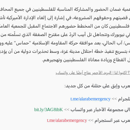
همية ضمان الحضور والمشاركة المناسبة للفلسطينيين في جميع المحافل
قضيتهم وحقوقهم المشروعة، في إشارة إلى إلغاء الإدارة الأميركية تأش
لسطينيين كان من المخطط حضورهم الاجتماع المقبل للجمعية العامة
ي نيويورك.وتتجاهل تل أبيب الردّ على مقترح الصفقة الذي تسلّمته من
س/ آب الحالي، بعد موافقة حركة المقاومة الإسلامية "حماس" عليه.و
ية بتسريع تنفيذ خطة احتلال مدينة غزة، وسط تحذيرات دولية من أن يؤد
 القطاع وزيادة معاناة الفلسطينيين وتهجيرهم.
كتبوا لنا | البريد الأحمر متاح أيضًا على واتساب
لعرب وإبق على حتلنة من كل جديد:
لجرام >>
t.me/alarabemergency
الى مجموعة الأخبار عبر واتساب >>
bit.ly/3AG8ibK
لعرب عبر انستجرام >>
t.me/alarabemergency