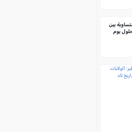
كة CNN: "فرصة متساوية بين
حلول يوم