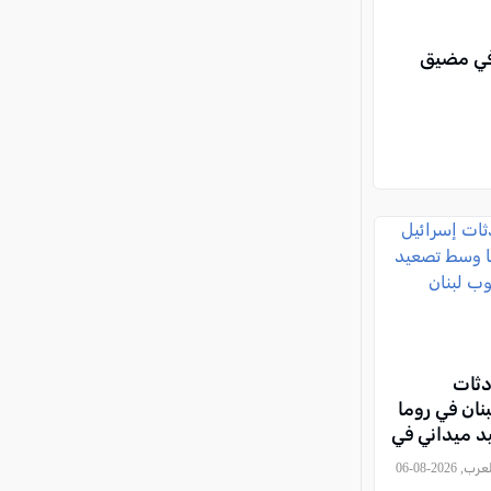
 في مضيق
دثات
نان في روما
 ميداني في
, كل العرب, 2026-08-06