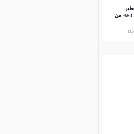
ير:
الولايات المتحدة استهلكت 80% من