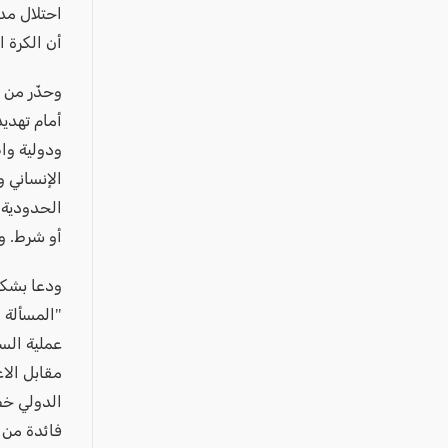
عكا والمنطقة
احتلال مدي
كفرياسيف والقضاء
أن الكرة 
مدن الساحل
وحذّر من أ
الجليل الاعلى
أمام تهديد
المغار والقضاء
ودولية وا
الشاغور
الإنساني و
الحدودية 
الرامة والمنطقة
أو شرط. و
المثلث الجنوبي
منطقة الجولان
ودعا بشكل
"المسألة 
عملية السل
مقابل الا
الدولي خص
فائدة من ا