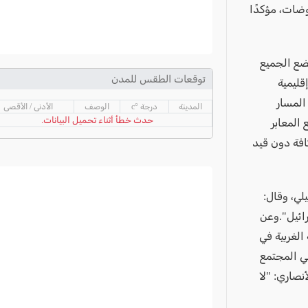
وضات، مؤكدًا
تضع الجميع
توقعات الطقس للمدن
قليمية
المسار
المدينة
درجة °c
الوصف
الأدنى / الأقصى
حدث خطأ أثناء تحميل البيانات.
المعابر
افة دون قيد
ي، وقال:
ائيل".وعن
 الغربية في
في المجتمع
نصاري: "لا