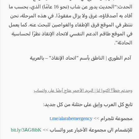
الحدث:“الحديث يدور عن شاب (نحو 16 عامًا) الذي، بحسب ما
أفاد به أصدقاؤه، غرق ولا يزال مفقودًا. في هذه المرحلة، نحن
ننتظر في الموقع فرق الإطفاء والغواصين للبحث عنه. كما يعمل
في الموقع طاقم الدعم النفسي لاتحاد الإنقاذ نظرًا لحساسية
الحادثة”.
آدم الطوري | الناطق بأسم ”اتحاد الإنقاذ” – بالعربية
وجدتم خطأ؟ اكتبوا لنا | البريد الأحمر متاح أيضًا على واتساب
تابع كل العرب وإبق على حتلنة من كل جديد:
مجموعة تلجرام >>
t.me/alarabemergency
للإنضمام الى مجموعة الأخبار عبر واتساب >>
bit.ly/3AG8ibK