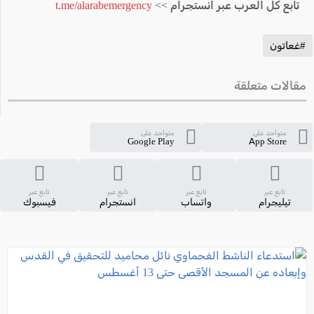
تابع كل العرب عبر انستجرام >>
t.me/alarabemergency
#غعاتون
مقالات متعلقة
متواجد على
متواجد على
Google Play
App Store
تابع عبر
تابع عبر
تابع عبر
تابع عبر
تيليجرام
واتساب
انستجرام
فيسبوك