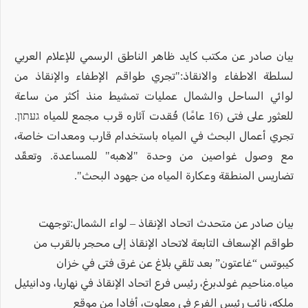
بيان صادر عن مكتب كايد ظاهر الناطق الرسمي للإعلام العربي
لسلطة الاطفاء والانقاذ:"تجري طواقم الإطفاء والإنقاذ من
لوائي الساحل والشمال عمليات تمشيط منذ أكثر من ساعة
للعثور على فتى (16 عامًا) فُقدت آثاره قرب مجمع للمياه געתון.
تجري أعمال البحث في المياه باستخدام قارب ومعدات خاصة،
مع وصول غواصين من وحدة "لاهبه" للمساعدة. وتعقّد
تضاريس المنطقة وعكارة المياه من جهود البحث".
بيان صادر عن متحدث اتحاد الإنقاذ – لواء الشمال:توجهت
طواقم الإسعاف التابعة لاتحاد الإنقاذ إلى محجر بالقرب من
كيبوتس “غاعتون” بعد تلقي بلاغ عن غرق فتى في خزان
مياه.مناحيم غولدبرغ، رئيس فرع اتحاد الإنقاذ في نهاريا، ودانيئيل
ملكه، نائب رئيس الفرع في معلوت، أفادا من موقع