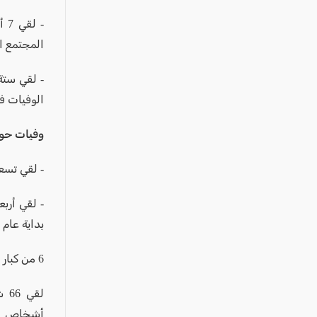
المجتمع ال
الوفيات ف
وفيات حواد
- لقي تسعة أطفال حتى سن 14
بداية عام 2025.
6 من كبار السن (65 عاما فما فوق).
أشخاص مص