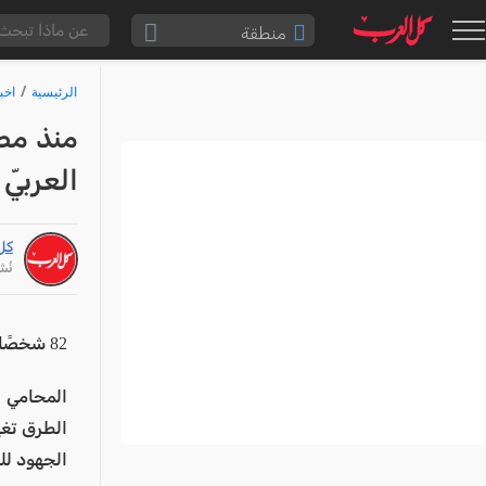
منطقة
الناصرة والقضاء
الرئيسية
اخب
القدس والقضاء
المثلث الشمالي
العربيّ
وادي عارة
سخنين والمنطقة
كل
حيفا والمنطقة
نُشر: /25
شفاعمرو والقضاء
الضفة الغربية
82 شخصًا من المجتمع العربي لقوا مصرعهم في حوادث طرق منذ بداية العام
قطاع غزة
المحامي ي
النقب
الطرق تغي
قرى المرج
الجهود لل