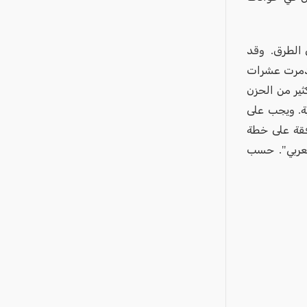
ور ياروك: "لا يزال عام 2025 دموياً على الطرق. وقد
د دمرت عشرات
ثير من الحزن
ة. ويجب على
فقة على خطة
لعربي". حسب