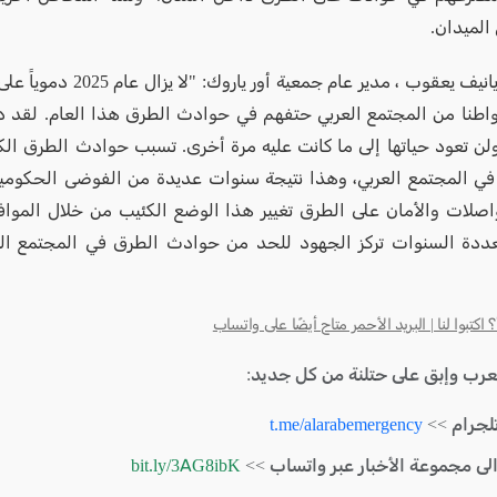
الميدان.
المحامي يانيف يعقوب ، مدير عام جمعية أ
 82 مواطنا من المجتمع العربي حتفهم في حوادث الطرق هذا العام. لق
ولن تعود حياتها إلى ما كانت عليه مرة أخرى. تسبب حوادث الطرق الك
 في المجتمع العربي، وهذا نتيجة سنوات عديدة من الفوضى الحكومي
واصلات والأمان على الطرق تغيير هذا الوضع الكئيب من خلال الموا
عددة السنوات تركز الجهود للحد من حوادث الطرق في المجتمع ا
كتبوا لنا | البريد الأحمر متاح أيضًا على واتساب
لعرب وإبق على حتلنة من كل جديد:
لجرام >>
t.me/alarabemergency
الى مجموعة الأخبار عبر واتساب >>
bit.ly/3AG8ibK