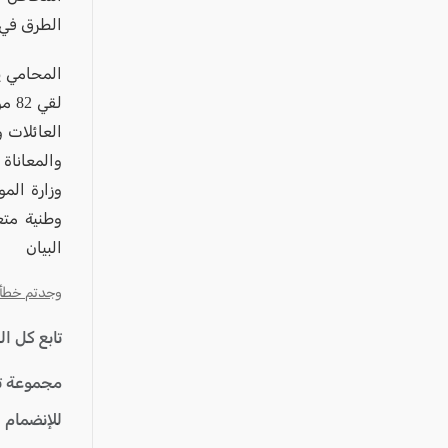
الطرق في 
لقي
العائلات 
والمعاناة
وزارة الم
وطنية مت
البيان
وجدتم خطأ؟ ا
تابع كل ا
مجموعة ت
للإنضمام 