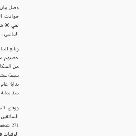
عكا والمنطقة
كفرياسيف والقضاء
مدن الساحل
لقي
الجليل الاعلى
الماضي ، يعد عام 2025 حتى الآن ثاني أكثر الأعوام
المغار والقضاء
الشاغور
الرامة والمنطقة
من السكان
المثلث الجنوبي
منطقة الجولان
منذ بداية 
الوفيات في