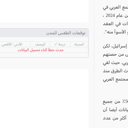
- مقتل 82 شخصًا من المجتمع العربي في
حوادث الطرق منذ بداية عام 2025، وفقا لمنظمة أور ياروك. في نفس الفترة من عام 2024 ،
وات في العقد
توقعات الطقس للمدن
المدينة
درجة °c
الوصف
الأدنى / الأقصى
إجمالي السكان في إسرائيل، لكن
حدث خطأ أثناء تحميل البيانات.
ث الطرق منذ بداية العام تقدر ب 30% – 50% أعلى من حصتهم
ربي. حيث لقي
 في حوادث الطرق منذ
لمجتمع العربي
ووفق البيان: "يشكل السائقون العرب الشباب الذين لقوا مصرعهم حوالي 50٪ من جميع
ث الطرق منذ بداية عام 2025. تظهر البيانات أيضا أن
نذ بداية عام 2025 ، أي خمسة أكثر من عدد