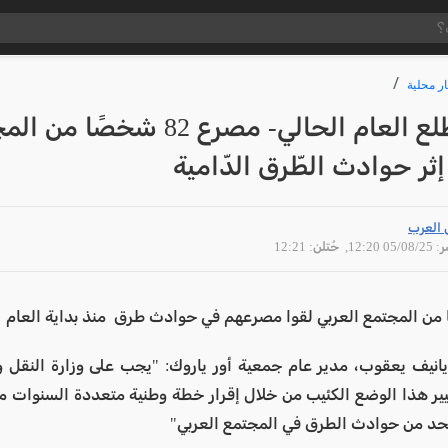
ار محلية
منذ مطلع العام الحالي- مصرع 82 شخصًا
 إثر حوادث الطّرق الدّامية
 العرب
05/08 12:20
, حُتلن: 12:21
انيف يعقوب، مدير عام جمعية أور ياروك: "يجب على وزارة النقل و
ير هذا الوضع الكئيب من خلال إقرار خطة وطنية متعددة السنوات من
حد من حوادث الطرق في المجتمع العربي"