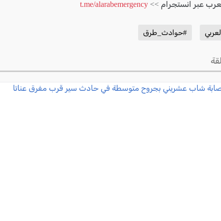
لعرب عبر انستجرام >>
t.me/alarabemergency
عربي
#حوادث_طرق
قة