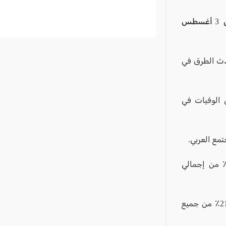
تقسيم الوفيات من المجتمع العربي في حوادث الطرق هذا العام ( محدث حتى 3 أغسطس
وفيات في حوادث الطرق في
وتر مصرعهم، أي 26٪ من إجمالي الوفيات في
قي 9 أشخاص مصرعهم في حوادث تدخلت فيها الشاحنات الثقيلة - 11٪ من إجمالي
- لقي سبعة عشرسائقاً شاباً حتى سن 24 عاما مصرعهم في حوادث الطرق - 21٪ من جميع