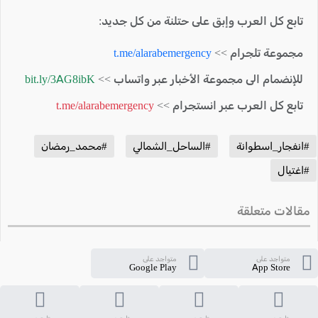
تابع كل العرب وإبق على حتلنة من كل جديد:
مجموعة تلجرام >>
t.me/alarabemergency
للإنضمام الى مجموعة الأخبار عبر واتساب >>
bit.ly/3AG8ibK
تابع كل العرب عبر انستجرام >>
t.me/alarabemergency
#انفجار_اسطوانة
#الساحل_الشمالي
#محمد_رمضان
#اغتيال
مقالات متعلقة
متواجد على
متواجد على
Google Play
App Store