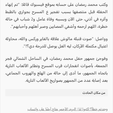
وكتب محمد رمضان على حسابه بموقع فيسبوك قائلا: "تم إنهاء
الحفلة قبل منتصفها بسبب تفجير ع المسرح بجواري بالظبط
وأثره في أذني، حتى الآن وبسببه وفاة عامل و2 شباب في حالة
خطرة، اللهم ارحمه وأشفي المصابين وصبر أهلهم وأحبابهم".
وواصل: "صوت قنبلة مالوش علاقة بالفاير وركس والله، محاولة
اغتيال مكتملة الأركان، ليه الغل يوصل للدرجة دي؟!".
وفوجئ جمهور حفل محمد رمضان، في الساحل الشمالي فجر
الجمعة، بأصوات انفجارات قرب المسرح وتطاير الألعاب النارية
باتجاه الجمهور، ما أدى إلى حالة من الهلع والهروب الجماعي،
بعد إصابة عدد من الجمهور بصواريخ الألعاب النارية.
من مكان الحادث
وجدتم خطأ؟ اكتبوا لنا | البريد الأحمر متاح أيضًا على واتساب