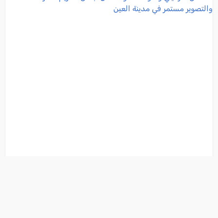
طلال مارديني وغنوة محمود ضمن أبطال «حريم ناصر»…
والتصوير مستمر في مدينة العين
فئة:
فنانين
, كل العرب, 2026-05-15 14:45:04
تفاصيل الخبر