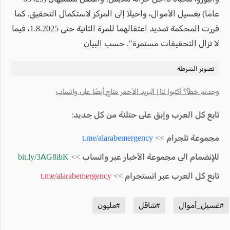
عامًا) بغسيل الأموال، واحيلا إلى المركز لاستكمال التحقيق. كما
قررت المحكمة تمديد اعتقالهما للمرة الثانية حتى 1.8.2025، فيما
لا تزال التحقيقات مستمرة". حسب البيان
تصوير الشرطة
وجدتم خطأ؟ اكتبوا لنا | البريد الأحمر متاح أيضًا على واتساب
تابع كل العرب وإبق على حتلنة من كل جديد:
مجموعة تلجرام >>
t.me/alarabemergency
للإنضمام الى مجموعة الأخبار عبر واتساب >>
bit.ly/3AG8ibK
تابع كل العرب عبر انستجرام >>
t.me/alarabemergency
#غسيل_أموال
#شاقل
#مليون