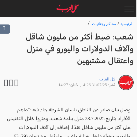
الرئيسية
محاكم وجنائيات
شعب: ضبط أكثر من مليون شاقل
وآلاف الدولارات واليورو في منزل
واعتقال مشتبهين
كل العرب
نُشر: 31/07/25 14:26
, حُتلن: 14:27
وصل بيان صادر عن الناطق بلسان الشرطة جاء فيه :"داهم
الأفراد بتاريخ 28.7.2025 منزل ببلدة شعب، وعثروا خلال التفتيش
على أكثر من مليون شاقل نقدًا، إضافة إلى آلاف الدولارات
واليورو، مخبأة داخل خزانة ملابس. واعتُقل مشتبهان (29، 63