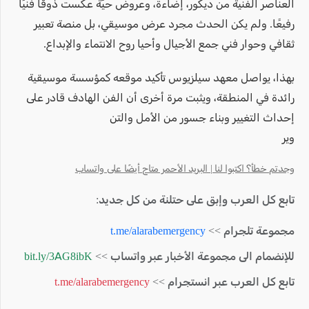
العناصر الفنية من ديكور، إضاءة، وعروض حيّة عكست ذوقًا فنيًا
رفيعًا. ولم يكن الحدث مجرد عرض موسيقي، بل منصة تعبير
ثقافي وحوار فني جمع الأجيال وأحيا روح الانتماء والإبداع.
بهذا، يواصل معهد سيلزيوس تأكيد موقعه كمؤسسة موسيقية
رائدة في المنطقة، ويثبت مرة أخرى أن الفن الهادف قادر على
إحداث التغيير وبناء جسور من الأمل والتن
وير
وجدتم خطأ؟ اكتبوا لنا | البريد الأحمر متاح أيضًا على واتساب
تابع كل العرب وإبق على حتلنة من كل جديد:
مجموعة تلجرام >>
t.me/alarabemergency
للإنضمام الى مجموعة الأخبار عبر واتساب >>
bit.ly/3AG8ibK
تابع كل العرب عبر انستجرام >>
t.me/alarabemergency