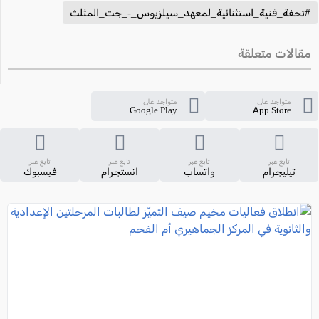
#تحفة_فنية_استثنائية_لمعهد_سيلزيوس_-_جت_المثلث
مقالات متعلقة
متواجد على
متواجد على
Google Play
App Store
تابع عبر
تابع عبر
تابع عبر
تابع عبر
تيليجرام
واتساب
انستجرام
فيسبوك