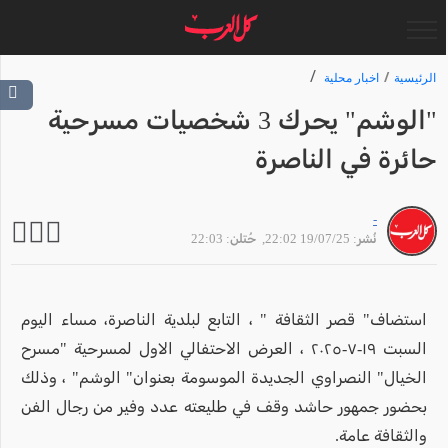
الرئيسية
اخبار محلية
"الوشم" يحرك 3 شخصيات مسرحية
حائرة في الناصرة
-
نُشر: 19/07/25 22:02
, حُتلن: 22:03
استضاف" قصر الثقافة " ، التابع لبلدية الناصرة، مساء اليوم
السبت ١٩-٧-٢٠٢٥ ، العرض الاحتفالي الاول لمسرحية "مسرح
الخيال" النصراوي الجديدة الموسومة بعنوان" الوشم" ، وذلك
بحضور جمهور حاشد وقف في طليعته عدد وفير من رجال الفن
والثقافة عامة.