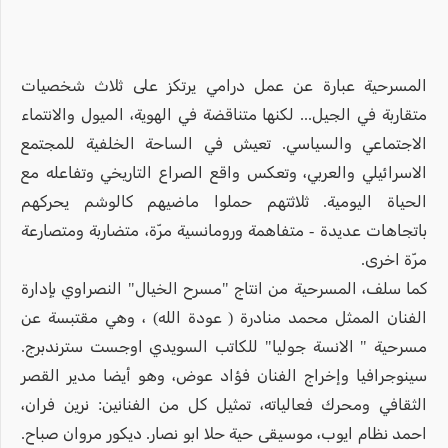
المسرحية عبارة عن عمل درامي يرتكز على ثلاث شخصيات
متقاربة في الجيل... لكنها متناقضة في الهوية، الميول والانتماء
الاجتماعي والسياسي. تعيش في الساحة الخلفية للمجتمع
الاسرائيلي والعربي، وتعكس واقع الصراع التاريخي وتفاعله مع
الحياة اليومية. ثلاثتهم حملوا ماضيهم كالوشم يحركهم
باتجاهات عديدة - متفاهمة ورومانسية مرّة، متضاربة ومتصارعة
مرّة اخرى.
كما سلف، المسرحية من انتاج "مسرح الخيال" النصراوي بإدارة
الفنان الممثل محمد منادرة ( عودة الله) ، وهي مقتبسة عن
مسرحية " الانسة جوليا" للكاتب السويدي اوجست سترندبرج.
سينوجرافيا وإخراج الفنان فؤاد عوض، وهو أيضا مدير القصر
الثقافي ومحرك فعالياته، تمثيل كل من الفنانين: نرين فران،
احمد نظام ايوب، موسيقى حية حلا ابو نصار. ديكور مروان صباح.