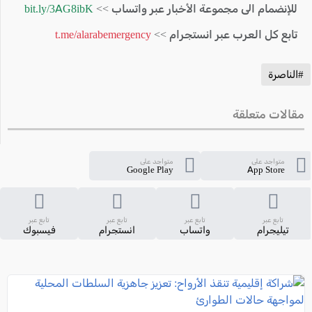
للإنضمام الى مجموعة الأخبار عبر واتساب >>
bit.ly/3AG8ibK
تابع كل العرب عبر انستجرام >>
t.me/alarabemergency
#الناصرة
مقالات متعلقة
متواجد على
متواجد على
Google Play
App Store
تابع عبر
تابع عبر
تابع عبر
تابع عبر
تيليجرام
واتساب
انستجرام
فيسبوك