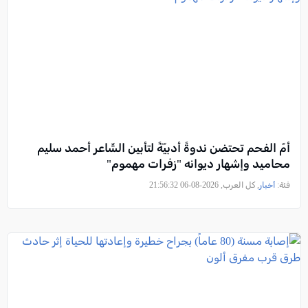
أمّ الفحم تحتضن ندوةً أدبيّةً لتأبين الشّاعر أحمد سليم
محاميد وإشهار ديوانه "زفرات مهموم"
فئة:
أخبار
, كل العرب, 2026-08-06 21:56:32