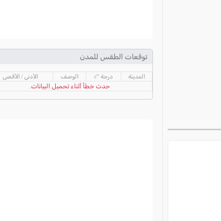
توقعات الطقس للمدن
المدينة
درجة °c
الوصف
الأدنى / الأقصى
حدث خطأ أثناء تحميل البيانات.