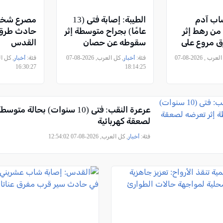
اب آدم
الطيبة: إصابة فتى (13
مصرع شخص
ن رهط إثر
عامًا) بجراح متوسطة إثر
حادث طرق 
 مروع على
سقوطه عن حصان
القدس
, كل العرب , 2026-08-07
فئة:
أخبار
, كل العرب, 2026-08-07
فئة:
أخبار
16:30:27
18:14:25
عرعرة النقب: فتى (10 سنوات) بحالة 
لصعقة كهربائية
فئة:
أخبار
, كل العرب, 2026-08-07 12:54:02