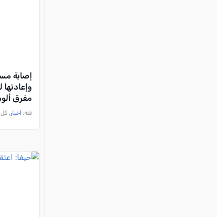
وإعادتها 
مفرق ألو
فئة:
أخبار
, كل العرب, 