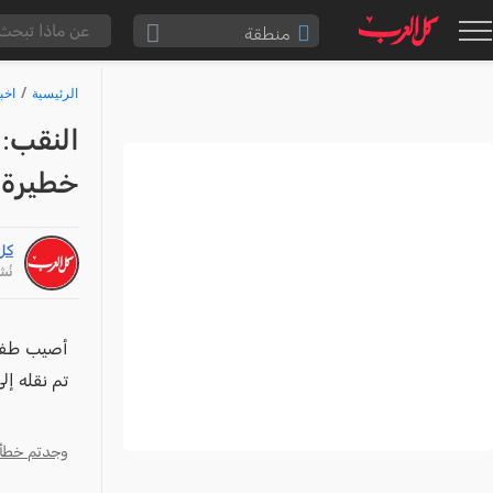
منطقة
الناصرة والقضاء
الرئيسية
اخب
القدس والقضاء
النقب: 
المثلث الشمالي
خطيرة
وادي عارة
سخنين والمنطقة
كل
حيفا والمنطقة
نُشر: /25
شفاعمرو والقضاء
الضفة الغربية
أصيب طفل 
تم نقله إ
قطاع غزة
النقب
وجدتم خطأ؟ ا
قرى المرج