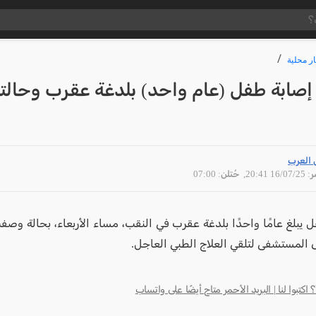
ار محلية
إصابة طفل (عام واحد) بلدغة عقرب وحالت
 العرب
16/07 20:41
, حُتلن: 07:00
يبلغ عامًا واحدًا بلدغة عقرب في النقب، مساء الأربعاء، بحالة وصفت
لى المستشفى لتلقي العلاج الطبي العاجل.
كتبوا لنا | البريد الأحمر متاح أيضًا على واتساب