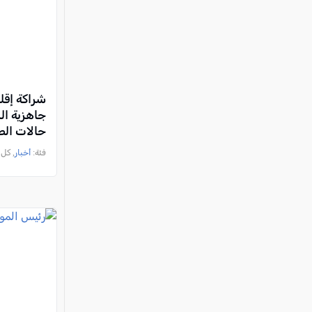
شراكة إقلي
جاهزية ال
حالات الط
فئة:
أخبار
, كل العرب, 