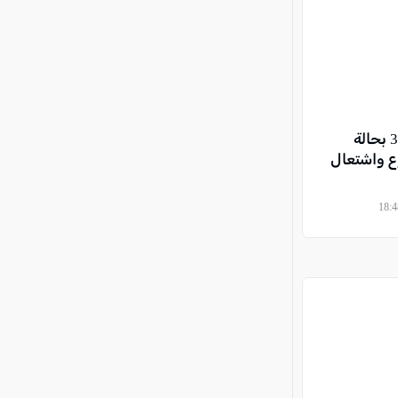
غور الأردن: 5 إصابات بينها 3 بحالة
 واشتعال