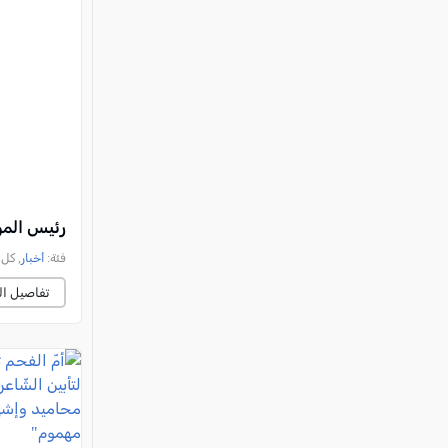
رئيس المو
فئة:
أخبار
, كل العرب, 
تفاصيل ال