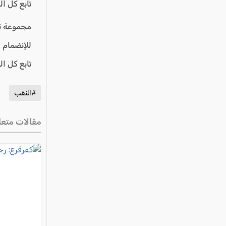
عكا والمنطقة
تابع كل ا
كفرياسيف والقضاء
مجموعة ت
مدن الساحل
للإنضمام 
الجليل الاعلى
تابع كل ا
المغار والقضاء
الشاغور
#النقب
الرامة والمنطقة
مقالات متعل
المثلث الجنوبي
منطقة الجولان