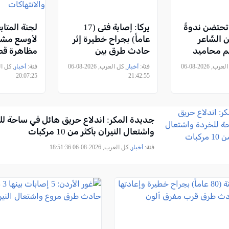
 تحتضن ندوةً
يركا: إصابة فتى (17
لجنة المتاب
ين الشّاعر
عاماً) بجراح خطيرة إثر
لأوسع مشا
م محاميد
حادث طرق بين
مظاهرة قطر
وانه "زفرات
تراكتورون وشاحنة
الفحم السب
, كل العرب, 2026-08-06
فئة:
أخبار
, كل العرب, 2026-08-06
فئة:
أخبار
احتجاجاً ع
20:07:25
21:42:55
والانتهاكات
جديدة المكر: اندلاع حريق هائل في ساحة ل
واشتعال النيران بأكثر من 10 مركبات
فئة:
أخبار
, كل العرب, 2026-08-06 18:51:36