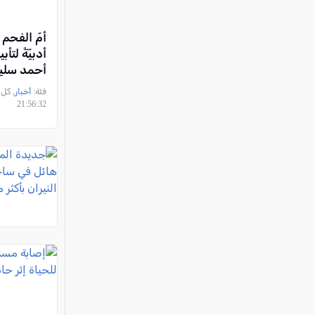
أمّ الفحم
أدبيّةً لتأب
أحمد سلي
وإشهار دي
فئة:
أخبار
مهموم"
21:56:32