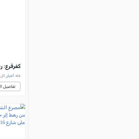
كفرقرع: ر
فئة:
أخبار
, كل العرب 
تفاصيل ال