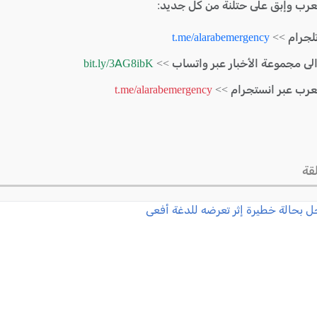
لعرب وإبق على حتلنة من كل جديد:
لجرام >>
t.me/alarabemergency
الى مجموعة الأخبار عبر واتساب >>
bit.ly/3AG8ibK
لعرب عبر انستجرام >>
t.me/alarabemergency
قة