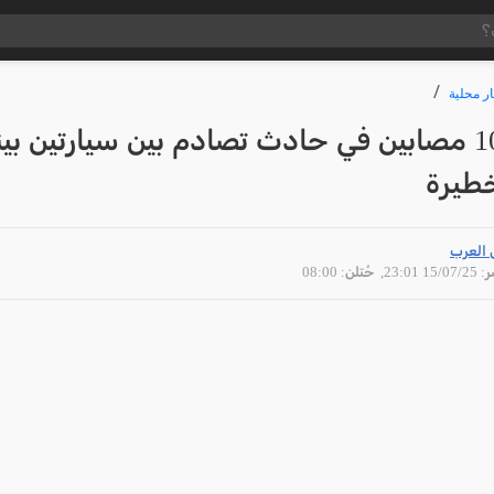
ار محلية
حيفا: 10 مصابين في حادث تصادم بين سيارتين بي
خطيرة
 العرب
15/07 23:01
, حُتلن: 08:00