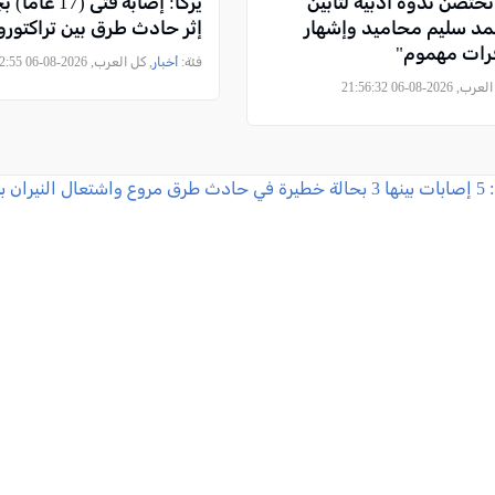
حتضن ندوةً أدبيّةً لتأبين
يركا: إصابة فتى 
حمد سليم محاميد وإشهار
إثر حادث طرق بين تراكتور
فرات مهموم"
فئة:
أخبار
, كل العرب, 2026-08-06 21:42:55
2026-08-06 21:56:32