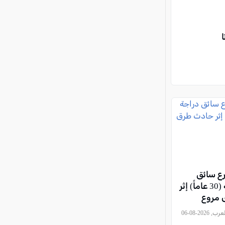
رع سائق
دراجة نارية (30 عاماً) إثر
 مروع
, كل العرب, 2026-08-06