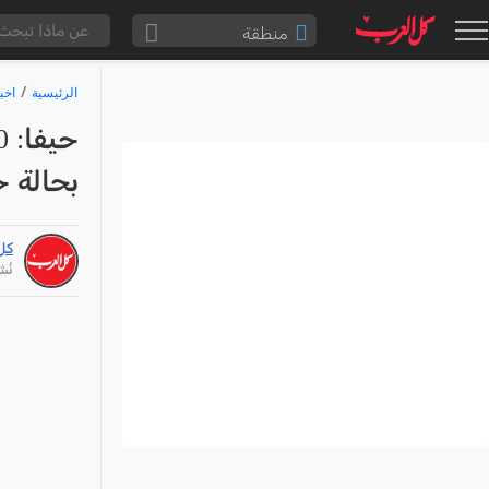
منطقة
الناصرة والقضاء
الرئيسية
اخب
القدس والقضاء
المثلث الشمالي
بحالة 
وادي عارة
سخنين والمنطقة
كل
حيفا والمنطقة
نُشر: /25
شفاعمرو والقضاء
الضفة الغربية
قطاع غزة
النقب
قرى المرج