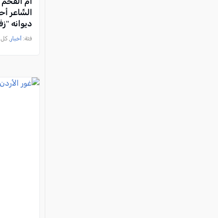
أمّ الفحم ت
الشّاعر أ
ديوانه "ز
فئة:
أخبار
, كل العرب, 