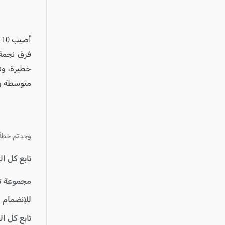
عكا والمنطقة
كفرياسيف والقضاء
مدن الساحل
أ
الجليل الاعلى
المغار والقضاء
متوسطة وث
الشاغور
الرامة والمنطقة
المثلث الجنوبي
وجدتم خطأ؟ ا
منطقة الجولان
تابع كل ا
مجموعة ت
للإنضمام 
تابع كل ا