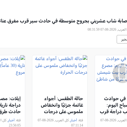
صابة شاب عشريني بجروح متوسطة في حادث سير قرب مفرق عناتا
2026-08-07 08:31:59
خبر
ة في حوادث
حالة الطقس: أجواء
إيلات: مص
اح اليوم:
غائمة جزئيًا وانخفاض
ب دراجة قرب
ملموس على درجات
حادث طرق
 وانتشال
الحرارة
, كل العرب, 2026-08-07
فئة:
أخبار
, كل العرب, 2026-08-07
فئة:
أخبار
ا من شاطئ
23:56:05
07:11:14