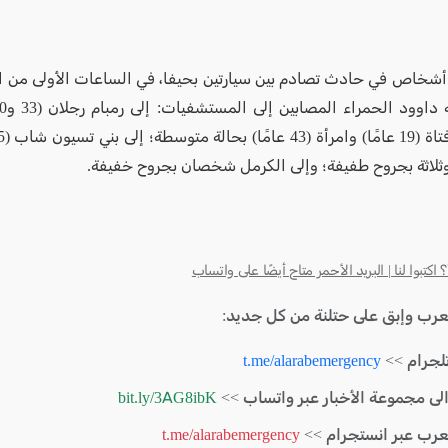
صيب 10 أشخاص في حادث تصادم بين سيارتين بحيفا، في الساعات الأولى من ال
لاثة بجروح طفيفة؛ وإلى الكرمل شخصان بجروح خفيفة.
كتبوا لنا | البريد الأحمر متاح أيضًا على واتساب
لعرب وإبق على حتلنة من كل جديد:
لجرام >>
t.me/alarabemergency
الى مجموعة الأخبار عبر واتساب >>
bit.ly/3AG8ibK
لعرب عبر انستجرام >>
t.me/alarabemergency