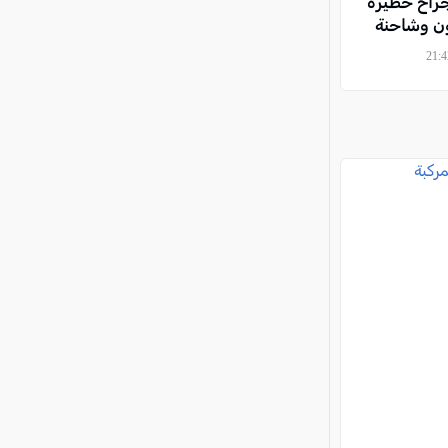
(17 عاماً) بجراح خطيرة
ون وشاحنة