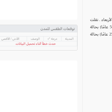
أربعاء . نقلت
فرق نجمة داوود الحمراء المصابين إلى المستشفيات: إلى رمبام رجلان (33 و50 عامًا) بحالة
توقعات الطقس للمدن
خطيرة، وفتاة (19 عامًا) وامرأة (43 عامًا) بحالة متوسطة؛ إلى بني تسيون شاب (25 عامًا) بحالة
المدينة
درجة °c
الوصف
الأدنى / الأقصى
حدث خطأ أثناء تحميل البيانات.