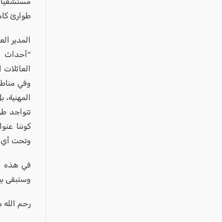
مستشفيات
طوارئ كام
المدير الع
“أحداث ال
العائلات 
وفي مناطق
المهنية، ب
تتواجد طو
كوننا عنو
وتحت أي 
في هذه ال
وستبقى بيت
رحم الله م