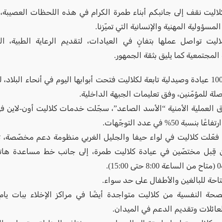
اليت نقف إلى جانبكم أبناء طمرة الكرام في هذه اللحظات العصيبة،
لمسؤولية المهنية والإنسانية التي تميّزنا.
ليت تواصل عملها بتفانٍ في العيادات، لتقديم الرعاية الطبية، ا
المجتمعية كما يليق بثقة الجمهور.
أكثر من 1000 عيادة وصيدلية تابعة لكلاليت فتحت أبوابها اليوم في أنحاء البلا
لة للمؤمّنين، وفق تعليمات الجبهة الداخلية.
ق العملية الأمنية “الأسد الصاعد”، سجّلت خدمات كلاليت أون-لاين ف
نسبة 50% في عدد التوجّهات.
فعّلت كلاليت في لواء حيفا والجليل الغربي منظومة دعم مخصّصة، 
 قِبل مختصّين في عيادة كلاليت طمرة، إلى جانب خط مساعدة ه
15:).
تاحة للبالغين والأطفال على حد سواء.
حة النفسية من كلاليت متواجدة أيضًا في مراكز الإخلاء ببات يام
لعائلات وتقديم الدعم في الميدان.