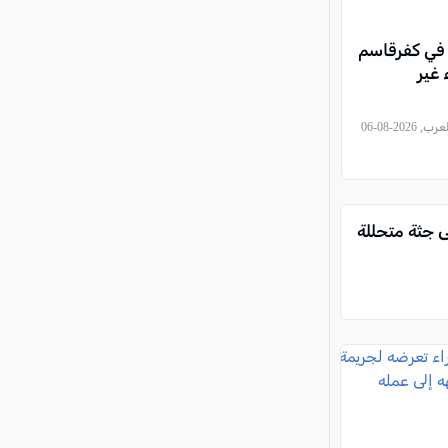
في كفرقاسم
 غير
, كل العرب, 2026-08-06
ى جثة متحللة