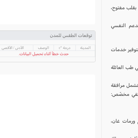
 بقلب مفتوح،
لدعم النفسي
توقعات الطقس للمدن
المدينة
درجة °c
الوصف
الأدنى / الأقصى
د، لتوفير خدمات
حدث خطأ أثناء تحميل البيانات.
ي طب العائلة
تشمل مرافقة
اتفي مخصّص:
 ورمات غان،