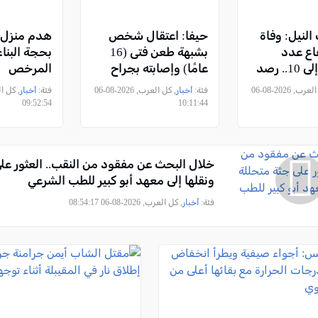
لنيل: وفاة
حيفا: اعتقال شخص
هدم منزل 
اع عدد
بشبهة طعن فتى (16
بحجة البناء
الإصابات إلى 10.. رصد
عامًا) وإصابته بجراح
المرخص
ل للفيروس
خطيرة قبل يومين
, كل العرب, 2026-08-06
فئة:
أخبار
, كل العرب, 2026-08-06
فئة:
أخبار
عربية
09:52:54
10:11:44
دة
خلال البحث عن مفقود من النقب.. العثور عل
ونقلها إلى معهد أبو كبير للطب الشرعي
فئة:
أخبار
, كل العرب, 2026-08-06 08:54:17