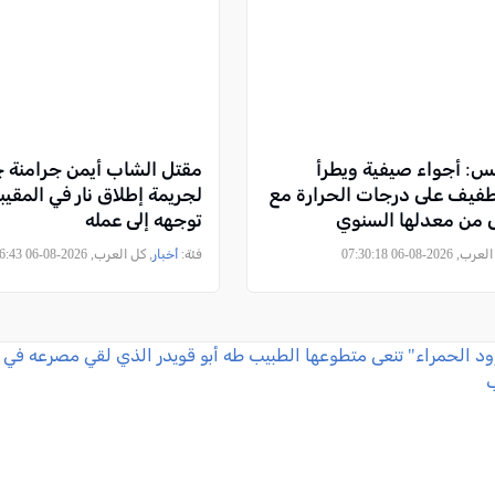
س: أجواء صيفية ويطرأ
مقتل الشاب أيمن جرامنة ج
فيف على درجات الحرارة مع
لجريمة إطلاق نار في المقيبلة
لى من معدلها السنوي
توجهه إلى عمله
2026-08-06 07:30:18
فئة:
أخبار
, كل العرب, 2026-08-06 07:06:43