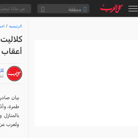
منطقة
الناصرة والقضاء
الرئيسية
اخب
القدس والقضاء
كلاليت
المثلث الشمالي
أعقاب ا
وادي عارة
سخنين والمنطقة
كل
حيفا والمنطقة
نُشر: /25
شفاعمرو والقضاء
الضفة الغربية
بيان صادر
طمرة، وأدّ
قطاع غزة
بالمنازل 
النقب
وتُعرب عن 
قرى المرج