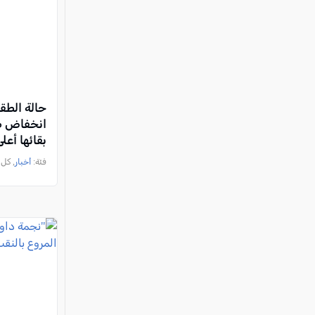
حالة الطق
انخفاض ط
بقائها أع
فئة:
أخبار
, كل العرب, 