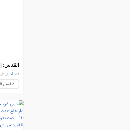
القدس: إصابة فتى (17 عامًا) بج
فئة:
أخبار
, كل العرب, 
تفاصيل ال