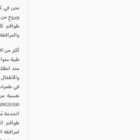
عكا والمنطقة
نحن في كل
كفرياسيف والقضاء
وبروحٍ من ا
مدن الساحل
طواقم كلا
الجليل الاعلى
والمرافقة 
المغار والقضاء
الشاغور
طبية متواص
الرامة والمنطقة
منذ انطلا
والأطفال ارتفاعًا ب
المثلث الجنوبي
في طمرة، 
منطقة الجولان
نفسية من
‎049020300 (متاح من الساعة 8:00 حتى 00
الخدمة مُ
طواقم الص
لمرافقة ا