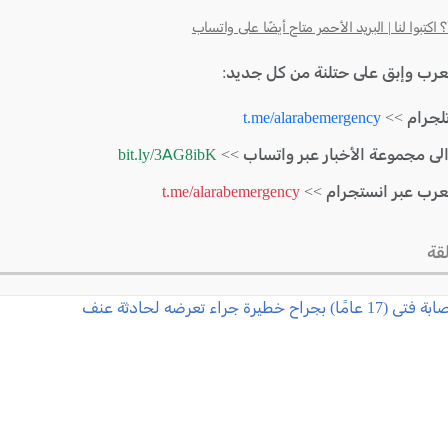
كتبوا لنا | البريد الأحمر متاح أيضًا على واتساب
لعرب وإبق على حتلنة من كل جديد:
لجرام >>
t.me/alarabemergency
الى مجموعة الأخبار عبر واتساب >>
bit.ly/3AG8ibK
لعرب عبر انستجرام >>
t.me/alarabemergency
قة