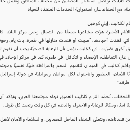
 كلاليت تواصل استقبال المصابين من مختلف المناطق وتعمل حالي
لة، مع الحفاظ على استمرارية الخدمات المنقذة للحياة.
ام لكلاليت، إيلي كوهين:
أيام الأخيرة هزّت مشاعرنا جميعًا من الشمال وحتى مركز البلاد. قل
التي فقدت أحباءها، أُصيبت أو فقدت منازلها في طمرة، بات يام، رحو
 أخرى تضرّرت. في كلاليت، نؤمن بأن الرعاية الصحيّة يجب أن تقوم
ل على التعاطف، الإصغاء والتكافل. في طمرة، كما في مراكز الإخلاء في 
اقم كلاليت في الميدان لتقديم الدعم والمرافقة طبيًا، نفسيًا ومجتم
انًا للأمان، الحضور والاحتواء لكل مواطن ومواطنة في دولة إسرائ
ظرف.”
لحظات، نُجدّد التزام كلاليت العميق تجاه مجتمعنا العربي، ونؤكّد أن
ًا آمنًا، ومكانًا للرعاية والاحتواء والدعم في كل وقت وتحت كل ظرف.
ن فقدناهم، ونتمنّى الشفاء العاجل للمصابين، والسلامة والأمان لأهل ط