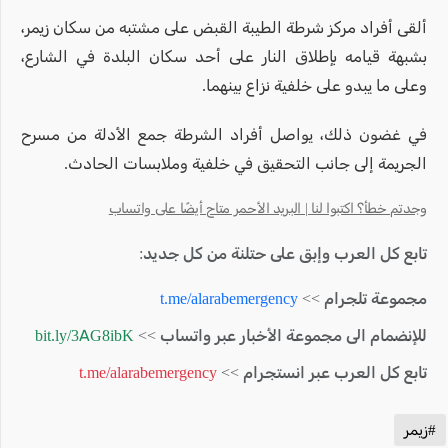
ألقى أفراد مركز شرطة الطيبة القبض على مشتبه من سكان زيمر،
بشبهة قيامه بإطلاق النار على أحد سكان البلدة في الشارع،
وعلى ما يبدو على خلفية نزاع بينهما.
في غضون ذلك، يواصل أفراد الشرطة جمع الأدلة من مسرح
الجريمة إلى جانب التحقيق في خلفية وملابسات الحادث.
وجدتم خطأ؟ اكتبوا لنا | البريد الأحمر متاح أيضًا على واتساب
تابع كل العرب وإبق على حتلنة من كل جديد:
مجموعة تلجرام >>
t.me/alarabemergency
للإنضمام الى مجموعة الأخبار عبر واتساب >>
bit.ly/3AG8ibK
تابع كل العرب عبر انستجرام >>
t.me/alarabemergency
#زيمر