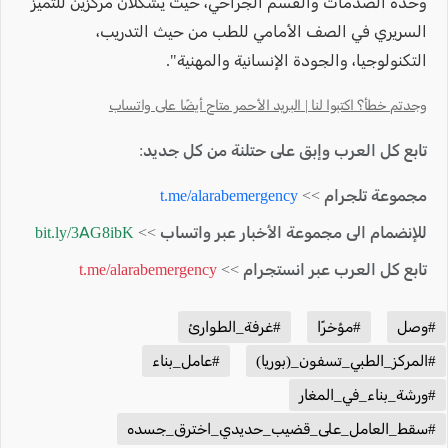
وحدة الصدمات والقسم الجراحي، حيث يشكلان مركزين للتميّز
السريري في الصف الأمامي للطب من حيث التدريب،
التكنولوجيا، والجودة الإنسانية والمهنية".
وجدتم خطأ؟ اكتبوا لنا | البريد الأحمر متاح أيضًا على واتساب
تابع كل العرب وإبق على حتلنة من كل جديد:
مجموعة تلجرام >>
t.me/alarabemergency
للإنضمام الى مجموعة الأخبار عبر واتساب >>
bit.ly/3AG8ibK
تابع كل العرب عبر انستجرام >>
t.me/alarabemergency
#وصل
#مؤخرًا
#غرفة_الطوارئ
#المركز_الطبي_تسفون_(بوريا)
#عامل_بناء
#ورشة_بناء_في_المغار
#سقط_العامل_على_قضيب_حديدي_اخترق_جسده