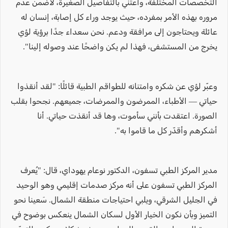
التخصصات المختلفة، وأعتني بالتفاصيل الصغيرة، لأضمن عدم
مروره بهذه الأمر بمفرده، حيث يوجد وراء كل إصابة، إنسان له
عائلة ويحتاجون إلى مرافقة ودعم. نحن سعداء جدًا برؤية لؤي
يخرج من المستشفى، فهذا لم يكن واضحًا عند وصوله إلينا".
وعبّر لؤي عن شكره وامتنانه للطواقم الطبية قائلًا: "لقد أنقذوا
حياتي — الأطباء، الممرضون والممرضات، جميعهم. نجحوا بقلب
الصورة. اعتقدت بأنني سأموت، وها قد أنقذت حياتي. أنا
أشكرهم وأقدّر كل ما قاموا به".
مدير المركز الطبي تسفون، الدكتور نوعام يهوداي، قال: "يُعرف
المركز الطبي تسفون على أنه مركز صدمات إقليمي وهو الوحيد
في الجليل الشرقي، ويلبي احتياجات منطقة الشمال. سَعينا نحو
التميز وبأن نكون الخيار الأول لسكان الشمال ينعكس بوضوح في