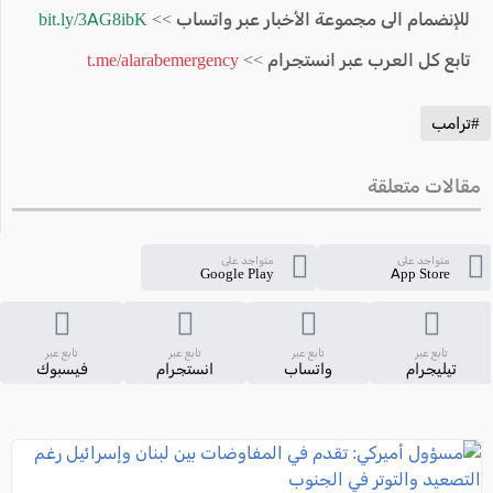
للإنضمام الى مجموعة الأخبار عبر واتساب >>
bit.ly/3AG8ibK
تابع كل العرب عبر انستجرام >>
t.me/alarabemergency
#ترامب
مقالات متعلقة
متواجد على
متواجد على
Google Play
App Store
تابع عبر
تابع عبر
تابع عبر
تابع عبر
تيليجرام
واتساب
انستجرام
فيسبوك