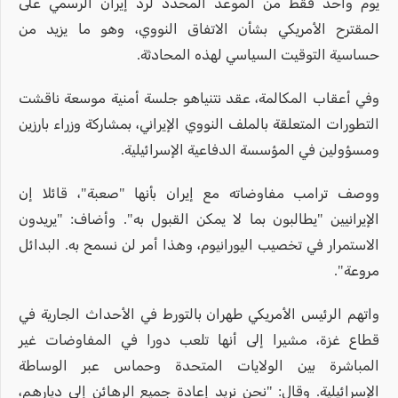
يوم واحد فقط من الموعد المحدد لرد إيران الرسمي على
المقترح الأمريكي بشأن الاتفاق النووي، وهو ما يزيد من
حساسية التوقيت السياسي لهذه المحادثة.
وفي أعقاب المكالمة، عقد نتنياهو جلسة أمنية موسعة ناقشت
التطورات المتعلقة بالملف النووي الإيراني، بمشاركة وزراء بارزين
ومسؤولين في المؤسسة الدفاعية الإسرائيلية.
ووصف ترامب مفاوضاته مع إيران بأنها "صعبة"، قائلا إن
الإيرانيين "يطالبون بما لا يمكن القبول به". وأضاف: "يريدون
الاستمرار في تخصيب اليورانيوم، وهذا أمر لن نسمح به. البدائل
مروعة".
واتهم الرئيس الأمريكي طهران بالتورط في الأحداث الجارية في
قطاع غزة، مشيرا إلى أنها تلعب دورا في المفاوضات غير
المباشرة بين الولايات المتحدة وحماس عبر الوساطة
الإسرائيلية. وقال: "نحن نريد إعادة جميع الرهائن إلى ديارهم،