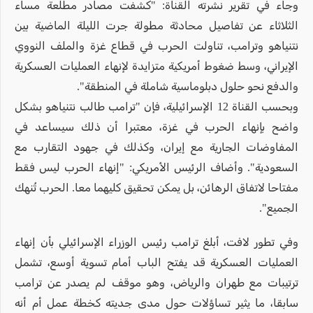
وجاء في تقرير نشرته القناة: "كشفت مصادر مطلعة مساء
الثلاثاء عن تفاصيل محادثة مطولة جرت الليلة الماضية بين
نتنياهو وترامب، تناولت الحرب في قطاع غزة والملف النووي
الإيراني، وسط ضغوط أمريكية متزايدة لإنهاء العمليات العسكرية
والدفع نحو حلول دبلوماسية شاملة في المنطقة".
وبحسب القناة 12 الإسرائيلية، فإن "ترامب طالب نتنياهو بشكل
واضح بإنهاء الحرب في غزة، معتبرا أن ذلك سيساعد في
المفاوضات الجارية مع إيران، وكذلك في جهود التقارب مع
السعودية". وأضاف الرئيس الأمريكي: "إنهاء الحرب ليس فقط
مفتاحا لاتفاق الرهائن، بل يمكن تحقيق كليهما معا. الحرب تُنهك
الجميع".
وفي تطور لافت، أبلغ ترامب رئيس الوزراء الإسرائيلي بأن إنهاء
العمليات العسكرية قد يفتح الباب أمام تسوية أوسع، تشمل
ترتيبات مع طهران والرياض، وهو موقف لم يصدر عن ترامب
سابقا، ما يثير تساؤلات حول مدى جديته كخطة عمل أم أنه