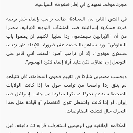
مجرد موقف تمهيدي في إطار ضغوطه السياسية.
في الشق الثاني من المحادثة، طالب ترامب بإلغاء خيار توجيه
ضربة عسكرية إسرائيلية ضد المنشآت النووية الإيرانية، محذرا
من أن "الإيرانيين سيقدمون ردا سلبيا، لكنهم لن يغلقوا باب
التفاوض". ورد نتنياهو بالتشديد على ضرورة "الإبقاء على تهديد
عسكري موثوق"، إلا أن ترامب أصر: "أعتقد أنني قادر على
التوصل إلى اتفاق.. لكن علينا أولا إلغاء فكرة الهجوم".
وبحسب مصدرين شاركا في تقييم فحوى المحادثة، فإن نتنياهو
لم يتلق ردا واضحا من ترامب حول ما إذا كانت الولايات
المتحدة ستدعم تحركا عسكريا منفردا من جانب إسرائيل ضد
إيران، أو إذا كانت واشنطن تنوي الانضمام أو قيادة مثل هذا
التحرك حال فشلت المفاوضات.
المكالمة الهاتفية بين الزعيمين استغرقت قرابة 40 دقيقة، قبل