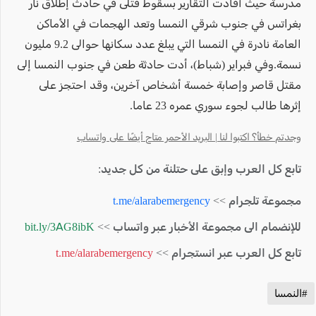
مدرسة حيث أفادت التقارير بسقوط قتلى في حادث إطلاق نار
بغراتس في جنوب شرقي النمسا وتعد الهجمات في الأماكن
العامة نادرة في النمسا التي يبلغ عدد سكانها حوالى 9.2 مليون
نسمة.وفي فبراير (شباط)، أدت حادثة طعن في جنوب النمسا إلى
مقتل قاصر وإصابة خمسة أشخاص آخرين، وقد احتجز على
إثرها طالب لجوء سوري عمره 23 عاما.
وجدتم خطأ؟ اكتبوا لنا | البريد الأحمر متاح أيضًا على واتساب
تابع كل العرب وإبق على حتلنة من كل جديد:
مجموعة تلجرام >>
t.me/alarabemergency
للإنضمام الى مجموعة الأخبار عبر واتساب >>
bit.ly/3AG8ibK
تابع كل العرب عبر انستجرام >>
t.me/alarabemergency
#النمسا