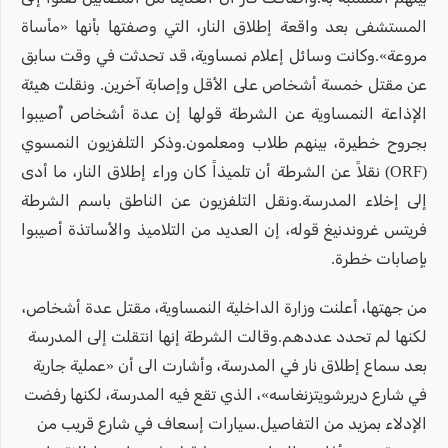
المستشفى بعد واقعة إطلاق النار، التي وصفتها بأنها «مأساة
مروعة».وكانت وسائل إعلام نمساوية، قد تحدثت في وقت سابق
عن مقتل خمسة أشخاص على الأقل وإصابة آخرين. ونقلت هيئة
الإذاعة النمساوية عن الشرطة قولها إن عدة أشخاص أُصيبوا
بجروح خطيرة، بينهم طلاب ومعلمون.وذكر التلفزيون النمسوي
(ORF) نقلاً عن الشرطة أن تلميذاً كان وراء إطلاق النار، ما أدى
إلى إخلاء المدرسة.ونقل التلفزيون عن الناطق باسم الشرطة
فريتس غروندنيغ قوله، إن العديد من التلاميذ والأساتذة أصيبوا
بإصابات خطرة.
من جهتها، أعلنت وزارة الداخلية النمساوية، مقتل عدة أشخاص،
لكنها لم تحدد عددهم.وقالت الشرطة إنها انتقلت إلى المدرسة
بعد سماع إطلاق نار في المدرسة، وأشارت الى أن «عملية جارية
في شارع دريرشويتزنغاسه»، الذي تقع فيه المدرسة، لكنها رفضت
الإدلاء بمزيد من التفاصيل.سيارات إسعاف في شارع قريب من