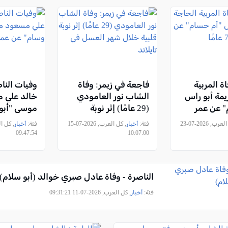
ة المربية
فاجعة في زيمر: وفاة
وفيات النا
يمة أبو راس
الشاب نور العامودي
خالد علي 
" عن عمر
(29 عامًا) إثر نوبة
موسى "أبو
قلبية خلال شهر العسل
عمر ناهز الـ74 عامً
, كل العرب, 2026-07-23
فئة:
أخبار
, كل العرب, 2026-07-15
فئة:
أخبار
في تايلاند
09:47:54
10:07:00
الناصرة - وفاة عادل صبري خوالد (أبو سلام)
فئة:
أخبار
, كل العرب, 2026-07-11 09:31:21