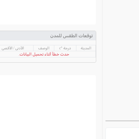
توقعات الطقس للمدن
المدينة
درجة °c
الوصف
الأدنى / الأقصى
حدث خطأ أثناء تحميل البيانات.