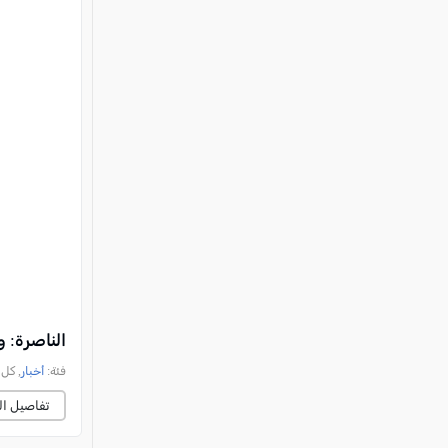
الناصرة: وف
فئة:
أخبار
, كل العرب, 
تفاصيل ال