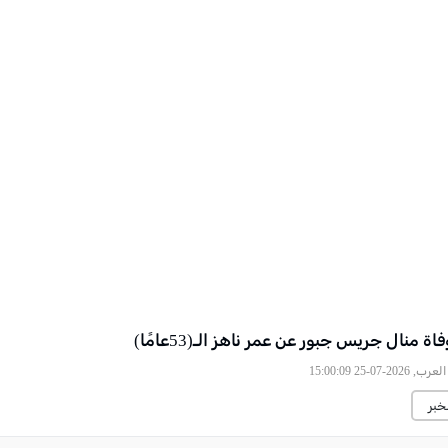
اة منال جريس جبور عن عمر ناهز الـ(53عامًا)
2026-07-25 15:00:09
خبر