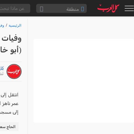
منطقة
الناصرة والقضاء
الرئيسية
وفي
القدس والقضاء
وفيات 
المثلث الشمالي
(أبو خالد
وادي عارة
سخنين والمنطقة
كل
حيفا والمنطقة
نُشر: /25
شفاعمرو والقضاء
الضفة الغربية
انتقل إلى
قطاع غزة
إلى مسجد 
النقب
قرى المرج
الحاج سعي