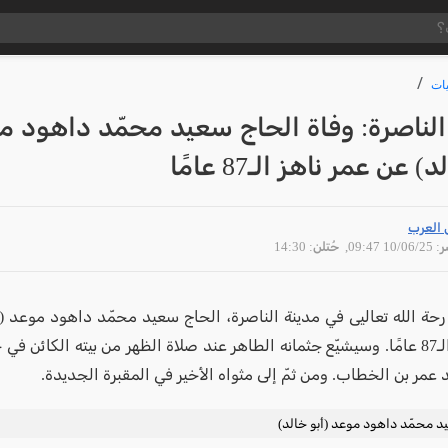
ات
الناصرة: وفاة الحاج سعيد محمّد داهود م
) عن عمر ناهز الـ87 عامًا
 العرب
10/06 09:47
, حُتلن: 14:30
 رحة الله تعاليى في مدينة الناصرة، الحاج سعيد محمّد داهود موعد (أ
عمر ناهز الـ87 عامًا. وسيشيّع جثمانه الطاهر عند صلاة الظهر من بيته الكائن ف
عمر بن الخطاب. ومن ثمّ إلى مثواه الأخير في المقبرة الجديدة.
د محمّد داهود موعد (أبو خالد)