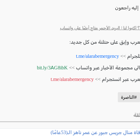
ا إليه راجعون
كتبوا لنا | البريد الأحمر متاح أيضًا على واتساب
لعرب وإبق على حتلنة من كل جديد:
لجرام >>
t.me/alarabemergency
الى مجموعة الأخبار عبر واتساب >>
bit.ly/3AG8ibK
لعرب عبر انستجرام >>
t.me/alarabemergency
#الناصرة
قة