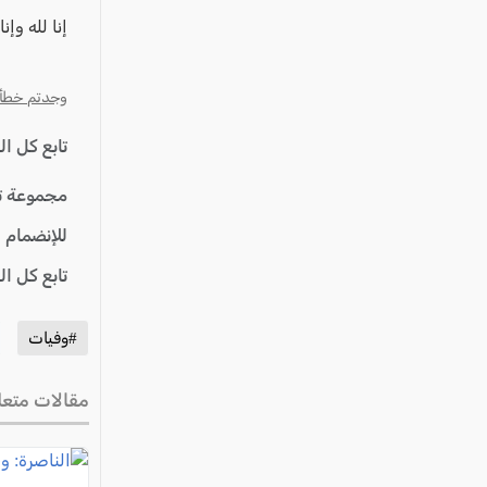
عكا والمنطقة
إنا لله وإن
كفرياسيف والقضاء
مدن الساحل
وجدتم خطأ؟ ا
الجليل الاعلى
تابع كل ا
المغار والقضاء
الشاغور
مجموعة ت
الرامة والمنطقة
للإنضمام 
المثلث الجنوبي
تابع كل ا
منطقة الجولان
#وفيات
مقالات متعل