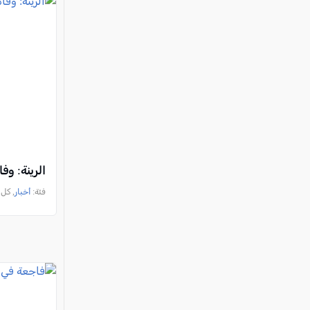
الرينة: و
فئة:
أخبار
, كل العرب, 