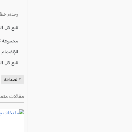
عكا والمنطقة
كفرياسيف والقضاء
وجدتم خطأ؟ ا
مدن الساحل
تابع كل ا
الجليل الاعلى
مجموعة ت
المغار والقضاء
للإنضمام 
الشاغور
تابع كل ا
الرامة والمنطقة
المثلث الجنوبي
#الصداقة
منطقة الجولان
مقالات متعل