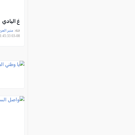
عَ اليادي
فئة:
منبر العر
08-03 21:45:33