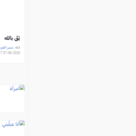
ثِقْ بالله
فئة:
منبر العر
2026-08-07 18:10:37