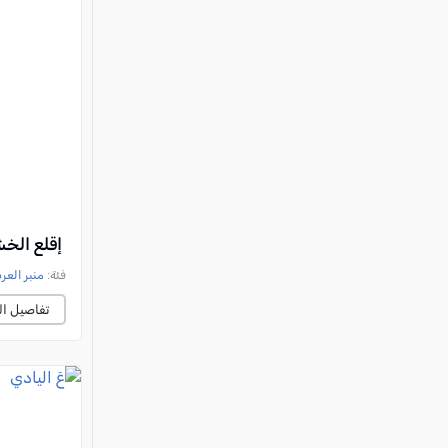
إقلع الخشب
فئة:
منبر العر
تفاصيل ال