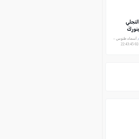
 التجلي
بِنورِكَ
, أسماء طنوس –