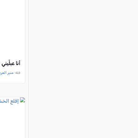
أنا عبلّيني
فئة:
منبر العر