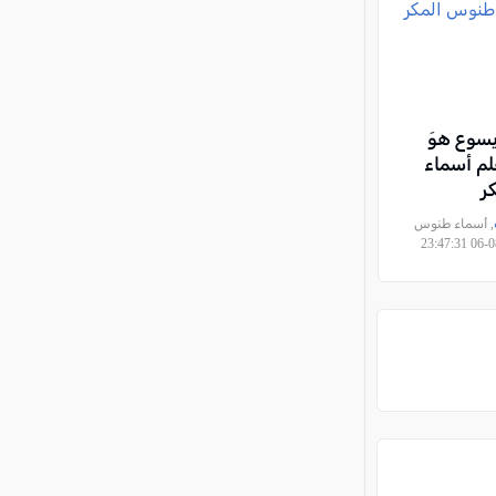
وع هوَ
قلم أسماء
كر
, أسماء طنوس