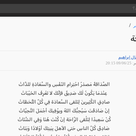
ر
ة
ل إبراهيم
09/06 20:15
الصَّدَاقَةُ مَصدَرُ احْتِرامِ النّفْسِ والسَّعَادَةِ للذَّاتْ
عِنْدَمَا يَكُونُ لَكَ صَدِيقٌ فَإنَّكَ لا تَعْرِفُ الخَيْبَاتْ
صادِقِ الكًَثِيرينَ لِتَلقى السَّعادَةَ فِي كُلِّ اللَّحَظَاتْ
إنْ صَادَقْتَ سَيُحِبُّكَ اللهُ ويوُفِيكَ أجْمَلَ التَّحِيَّاتْ
كُنْ سَعِيدًا لِتَلْقى الرَّاحَةَ إنْ كُنْتَ هُنَا وَفِي الشَّتَاتْ
صَادِقْ كُلَّ الناسِ حَتى الأهلَ بِبَيتِكَ أوْلادًا وَبَنَاتْ