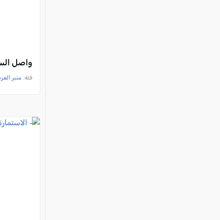
واصل الس
فئة:
منبر العر