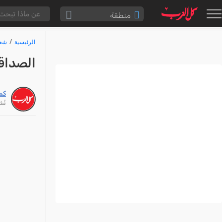
منطقة
الناصرة والقضاء
الرئيسية
شع
القدس والقضاء
الصداق
المثلث الشمالي
وادي عارة
كما
سخنين والمنطقة
نُشر: /25
حيفا والمنطقة
شفاعمرو والقضاء
الضفة الغربية
قطاع غزة
النقب
قرى المرج