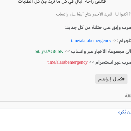
فَتَلقَى راحَةَ البالِ في كُلِّ ما تُريدُ مِنْ كُلِّ الطَلَبَاتْ
كتبوا لنا | البريد الأحمر متاح أيضًا على واتساب
لعرب وإبق على حتلنة من كل جديد:
لجرام >>
t.me/alarabemergency
الى مجموعة الأخبار عبر واتساب >>
bit.ly/3AG8ibK
لعرب عبر انستجرام >>
t.me/alarabemergency
#كمال_إبراهيم
قة