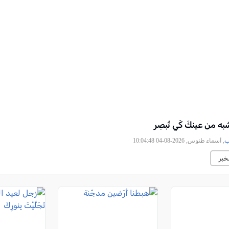
ه من عينكَ كَي تُبصِر
ب
, أسماء طنوس, 2026-08-04 10:04:48
خبر