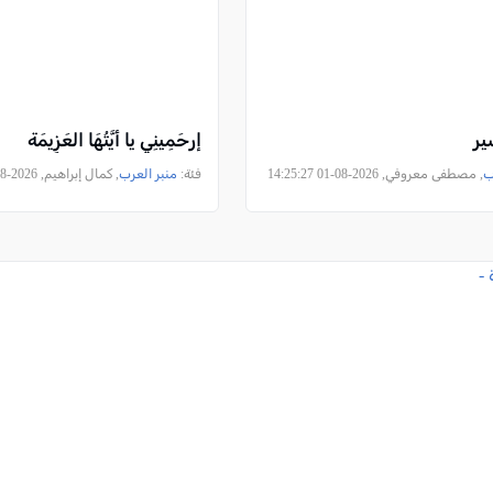
ير
إرحَمِينِي يا أيَّتُهَا العَزِيمَة
ب
, مصطفى معروفي, 2026-08-01 14:25:27
فئة:
منبر العرب
, كمال إبراهيم, 2026-08-01 14:19:13