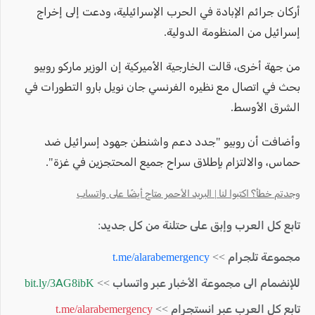
أركان جرائم الإبادة في الحرب الإسرائيلية، ودعت إلى إخراج
إسرائيل من المنظومة الدولية.
من جهة أخرى، قالت الخارجية الأميركية إن الوزير ماركو روبيو
بحث في اتصال مع نظيره الفرنسي جان نويل بارو التطورات في
الشرق الأوسط.
وأضافت أن روبيو "جدد دعم واشنطن جهود إسرائيل ضد
حماس، والالتزام بإطلاق سراح جميع المحتجزين في غزة".
وجدتم خطأ؟ اكتبوا لنا | البريد الأحمر متاح أيضًا على واتساب
تابع كل العرب وإبق على حتلنة من كل جديد:
مجموعة تلجرام >>
t.me/alarabemergency
للإنضمام الى مجموعة الأخبار عبر واتساب >>
bit.ly/3AG8ibK
تابع كل العرب عبر انستجرام >>
t.me/alarabemergency