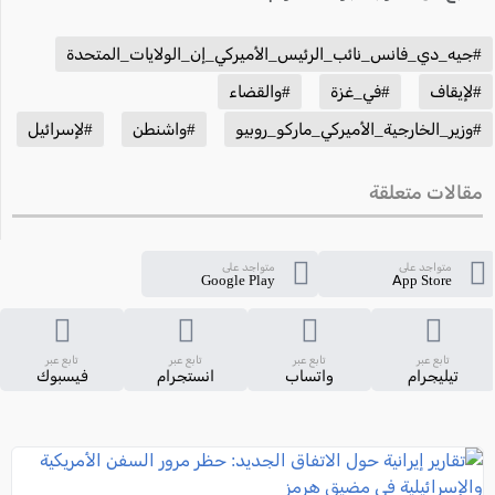
#جيه_دي_فانس_نائب_الرئيس_الأميركي_إن_الولايات_المتحدة
#لإيقاف
#في_غزة
#والقضاء
#وزير_الخارجية_الأميركي_ماركو_روبيو
#واشنطن
#لإسرائيل
مقالات متعلقة
متواجد على
متواجد على
Google Play
App Store
تابع عبر
تابع عبر
تابع عبر
تابع عبر
تيليجرام
واتساب
انستجرام
فيسبوك