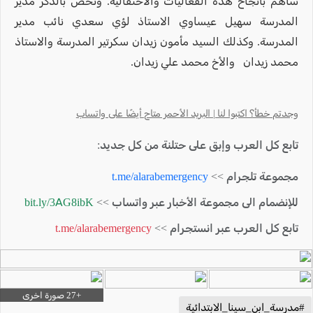
ساهم بانجاح هذه الفعاليات والاحتفالية. ونخص بالذكر مدير
المدرسة سهيل عيساوي الاستاذ لؤي سعدي نائب مدير
المدرسة. وكذلك السيد مأمون زيدان سكرتير المدرسة والاستاذ
محمد زيدان والأخ محمد علي زيدان.
وجدتم خطأ؟ اكتبوا لنا | البريد الأحمر متاح أيضًا على واتساب
تابع كل العرب وإبق على حتلنة من كل جديد:
مجموعة تلجرام >>
t.me/alarabemergency
للإنضمام الى مجموعة الأخبار عبر واتساب >>
bit.ly/3AG8ibK
تابع كل العرب عبر انستجرام >>
t.me/alarabemergency
#مدرسة_ابن_سينا_الابتدائية