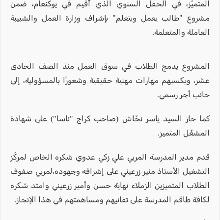
المتميّز، في الحفل السنوي الذي أُقيم في يوكنعام، ضمن
مشروع "طالب يعمل ويتعلم" بإشراف وزارة العمل والشبيبة
العاملة والمتعلمة.
المشروع يدمج الطلاب في سوق العمل منذ الصف الحادي
عشر، ويكسبهم مهارات مهنية حقيقية وشعورًا بالمسؤولية، إلى
جانب أجر رسمي.
كما حاز السيد ياسر نخّاش (صاحب كراج "ناسا") على شهادة
المشغّل المتميز.
قدم مدير المدرسة المربي علي زكي عدوي شكره الخاص لمركّز
التشغيل الأستاذ منير زرعيني على إشرافه وجهوده،لمربي صفوف
الطلاب المتميزين الزملاء نهاية حسن وأمير زرعيني وامتد شكره
لكافة طاقم المدرسة على تفانيهم ومساهمتهم في هذا الإنجاز.