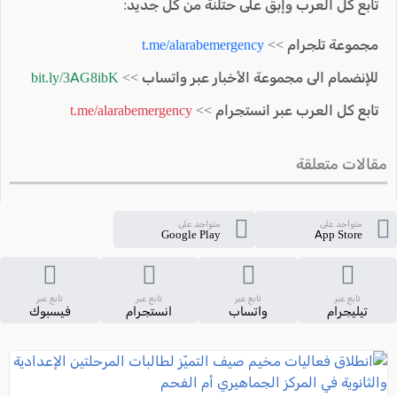
تابع كل العرب وإبق على حتلنة من كل جديد:
مجموعة تلجرام >>
t.me/alarabemergency
للإنضمام الى مجموعة الأخبار عبر واتساب >>
bit.ly/3AG8ibK
تابع كل العرب عبر انستجرام >>
t.me/alarabemergency
مقالات متعلقة
متواجد على
متواجد على
Google Play
App Store
تابع عبر
تابع عبر
تابع عبر
تابع عبر
تيليجرام
واتساب
انستجرام
فيسبوك