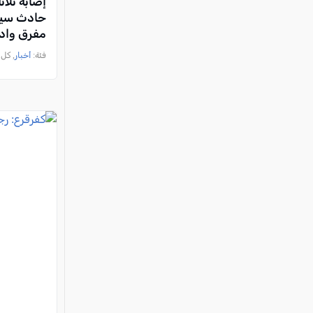
إصابة ثلا
مفرق وادي
فئة:
أخبار
, كل العرب, 