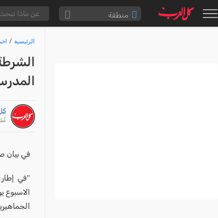
منطقة
الناصرة والقضاء
الرئيسية
اخب
القدس والقضاء
الشرطة
المثلث الشمالي
المدرسة
وادي عارة
سخنين والمنطقة
كل
حيفا والمنطقة
نُشر: /25
شفاعمرو والقضاء
الضفة الغربية
في بيان صا
قطاع غزة
"في إطار 
النقب
الاسبوع يو
قرى المرج
الجماهيرية