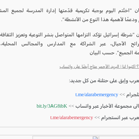
ان "اختُتم اليوم بوجبة تكريمية قدّمتها إدارة المدرسة لجميع المشار
دعمًا لأهمية هذا النوع من الأنشطة".
ن "شرطة إسرائيل تؤكد التزامها المتواصل بنشر التوعية وتعزيز الثقافة
ئح الأجيال، عبر الشراكة مع المدارس والمجالس المحلية،
ة الجميع". حسب البيان
كتبوا لنا | البريد الأحمر متاح أيضًا على واتساب
لعرب وإبق على حتلنة من كل جديد:
لجرام >>
t.me/alarabemergency
الى مجموعة الأخبار عبر واتساب >>
bit.ly/3AG8ibK
لعرب عبر انستجرام >>
t.me/alarabemergency