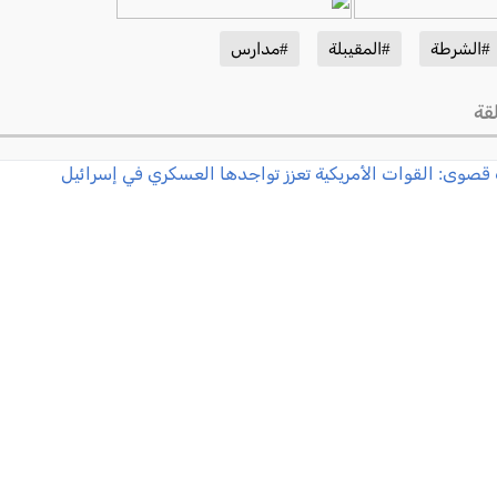
#الشرطة
#المقيبلة
#مدارس
قة