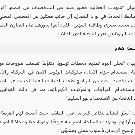
يان "شهدت الفعالية حضور عدد من الشخصيات من ضمنها أفر
ضابطة الخدمة في لواء الشمال، إلى جانب ممثلين عن المجلس المحلي
ام محمد بحيري وطاقمه المهني، الذين أثنوا بدورهم على التعاون المثم
التربوية في تعزيز التوعية لدى الطلاب".
عبة الاعلام
بيان "تخلل اليوم تقديم محطات توعوية متنوّعة تضمنت شروحات م
 استخدام حزام الأمان، سلوكيات الركوب الآمن في المركبة، والالت
ما تم تخصيص جزء من البرنامج لطلاب الطبقات العليا للحديث عن المخا
باستخدام الدراجات والمركبات الكهربائية، بما في ذلك القواني
الناتجة عن الاستخدام غير السليم".
ان "تميّز النشاط بتفاعل كبير من قبل الطلاب، حيث أتيحت لهم الفرصة 
عن آرائهم، وشهدت الساحة المدرسية عروضًا توعوية حية ومحاكاة لمواق
رسيخ الرسائل بأسلوب عملي ومشوّق".