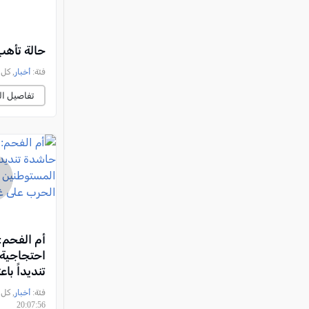
حالة تأهب
فئة:
أخبار
, كل العرب, 
تفاصيل ال
أم الفحم:
احتجاجية
تنديداً با
المستوطني
فئة:
أخبار
بوقف الح
20:07:56