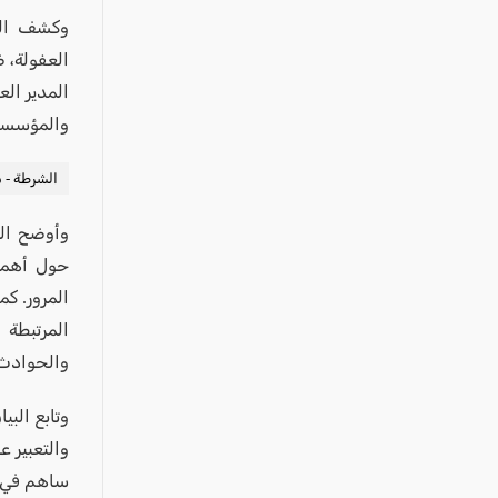
عكا والمنطقة
وكشف الب
كفرياسيف والقضاء
العفولة، 
مدن الساحل
المدير الع
الجليل الاعلى
والمؤسسات 
المغار والقضاء
الشرطة - ش
الشاغور
وأوضح ال
الرامة والمنطقة
حول أهمية
المثلث الجنوبي
المرور. ك
منطقة الجولان
المرتبطة 
والحوادث 
وتابع البي
والتعبير 
ساهم في ت