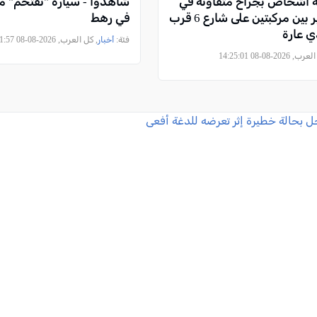
ثة أشخاص بجراح متفاوتة في
شاهدوا - سيارة "تقتحم" م
حادث سير بين مركبتين على شارع 6 قرب
في رهط
 عارة
فئة:
أخبار
, كل العرب, 2026-08-08 12:21:57
2026-08-08 14:25:01