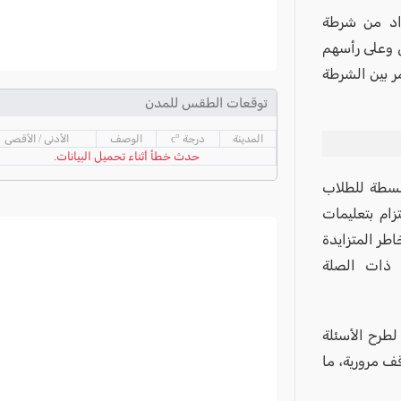
اد من شرطة
 وعلى رأسهم
ر بين الشرطة
توقعات الطقس للمدن
المدينة
درجة °c
الوصف
الأدنى / الأقصى
حدث خطأ أثناء تحميل البيانات.
بسطة للطلاب
زام بتعليمات
طر المتزايدة
ن ذات الصلة
لطرح الأسئلة
ف مرورية، ما