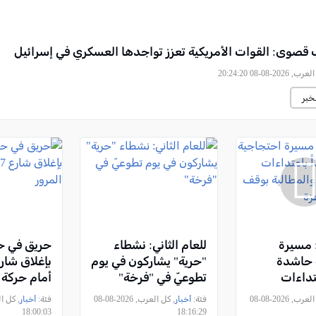
 قصوى: القوات الأمريكية تعزز تواجدها العسكري في إسرائيل
2026-08-08 20:24:20
خبر
 مسيرة
للعام الثاني: نشطاء
حريق في ح
 حاشدة
"حرية" يشاركون في يوم
عتداءات
تطوعيّ في "فرخة"
أمام حركة 
ن والمطالبة
, كل العرب, 2026-08-08
فئة:
أخبار
, كل العرب, 2026-08-08
فئة:
أخبار
رب على غزة
18:00:03
18:16:29