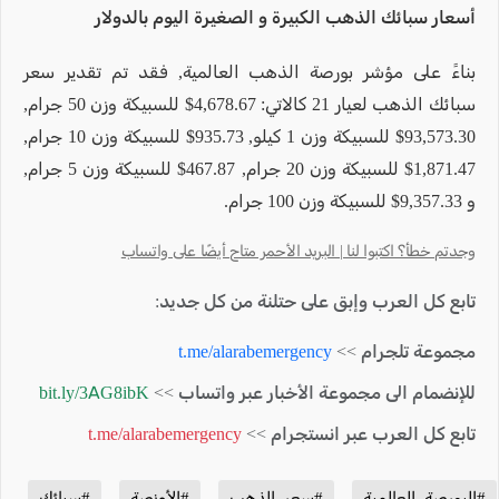
أسعار سبائك الذهب الكبيرة و الصغيرة اليوم بالدولار
بناءً على مؤشر بورصة الذهب العالمية, فقد تم تقدير سعر
سبائك الذهب لعيار 21 كالاتي: 4,678.67$ للسبيكة وزن 50 جرام,
93,573.30$ للسبيكة وزن 1 كيلو, 935.73$ للسبيكة وزن 10 جرام,
1,871.47$ للسبيكة وزن 20 جرام, 467.87$ للسبيكة وزن 5 جرام,
و 9,357.33$ للسبيكة وزن 100 جرام.
وجدتم خطأ؟ اكتبوا لنا | البريد الأحمر متاح أيضًا على واتساب
تابع كل العرب وإبق على حتلنة من كل جديد:
مجموعة تلجرام >>
t.me/alarabemergency
للإنضمام الى مجموعة الأخبار عبر واتساب >>
bit.ly/3AG8ibK
تابع كل العرب عبر انستجرام >>
t.me/alarabemergency
#البورصة_العالمية
#سعر_الذهب
#الأونصة
#سبائك