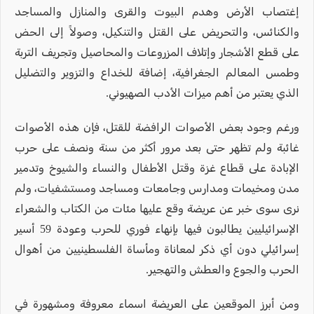
إغتصاب الأرض وهدم البيوت والقرى والمنازل والمساجد
والكنائس، والتحريض على القتل والتنكيل، وصولاً إلى الحض
على قطع الأشجار وإتلاف المزروعات والمحاصيل وتجريف التربة
وطمس المعالم الجغرافية، إضافة للخداع والتزوير والتضليل
الذي يعتبر من أهم ميزات الأدب الصهيوني.
ورغم وجود بعض الأصوات الرافضة للقتل، فإن هذه الأصوات
غائبة ولم تظهر حتى بعد مرور أكثر من سنة ونصف على حرب
الإبادة على قطاع غزة وقتل الأطفال والنساء والشيوخ وتدمير
مدن ومخيمات ومدارس وجامعات ومساجد ومستشفيات، ولم
نرى سوى خبر عن عريضة وقع عليها مئات من الكتاب والشعراء
الإسرائيليين يطالبون فيها بإنهاء فوري للحرب وعودة 59 أسير
إسرائيلي دون أي ذكر لمعاناة ومأساة الفلسطينيين من أهوال
الحرب والجوع والعطش والتهجير.
ومن أبرز الموقعين على العريضة اسماء معروفة ومشهورة في