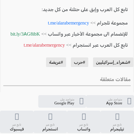
تابع كل العرب وإبق على حتلنة من كل جديد:
مجموعة تلجرام >>
t.me/alarabemergency
للإنضمام الى مجموعة الأخبار عبر واتساب >>
bit.ly/3AG8ibK
تابع كل العرب عبر انستجرام >>
t.me/alarabemergency
#شعراء_إسرائيليين
#حرب
#عريضة
مقالات متعلقة
متواجد على
متواجد على
Google Play
App Store
تابع عبر
تابع عبر
تابع عبر
تابع عبر
تيليجرام
واتساب
انستجرام
فيسبوك