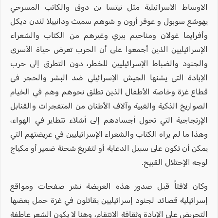
الاوساط الاسرائيلية مثل نيتسا بن دوق والكاتب المسرحي
يهوشع سوبول و عوفر أرون و شوهم سميث ودانييلا لندن ديكل
وأفرايما غولان ومناحيم بيري وغيرهم من الكتاب والشعراء
الإسرائيليين الذين أجمعوا على أن الحرب تعرض حياة الأسرى
والجنود والضباط الإسرائيليين للخطر، دون التطرق إلى حرب
الإبادة التي يشنها الجيش الإسرائيلي ضد البشر والحجر في
قطاع غزة وخاصة الأطفال الذين تطلق نحوهم وهم في الخيام
الصواريخ الذكية والغبية وآلاف الأطنان من المتفجرات والقنابل
الإرتجاجية التي تحول أجسادهم إلى أشلاء تتطاير في الهواء،
وهذا ما لم يراه الكتاب والشعراء الإسرائيليين في عريضتهم التي
يمكن أن تكون على سبيل الدعاية أو لتفريغ شحنة ضمير أو مكياج
لوجه الإحتلال القبيح.
وكان لافتاً قبل صدور هذه العريضة نشر صفحات ومواقع
إسرائيلية قصائد لجنود إسرائيليين يقاتلون في غزة حمل بعضها
التحريض على الإبادة وثقافة الانتقام، وهنا لا يكون الشعر عاطفة