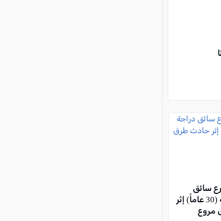
رع سائق
دراجة نارية (30 عاماً) إثر
 مروع