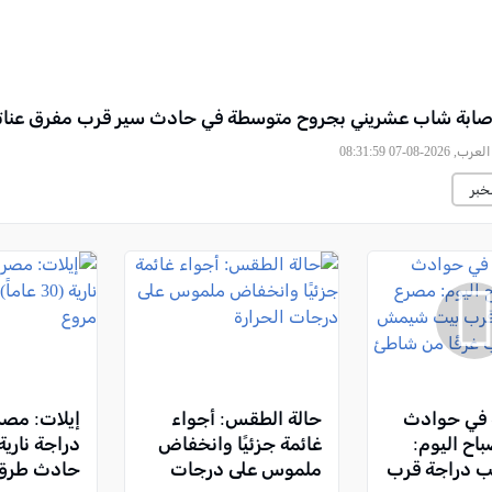
صابة شاب عشريني بجروح متوسطة في حادث سير قرب مفرق عناتا
2026-08-07 08:31:59
خبر
ة في حوادث
حالة الطقس: أجواء
إيلات: مص
اح اليوم:
غائمة جزئيًا وانخفاض
ب دراجة قرب
ملموس على درجات
حادث طرق