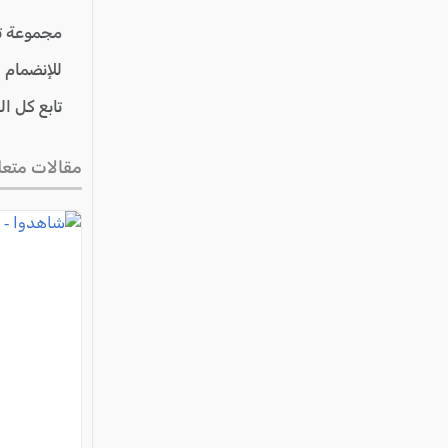
عكا والمنطقة
مجموعة ت
كفرياسيف والقضاء
للإنضمام 
مدن الساحل
تابع كل ا
الجليل الاعلى
المغار والقضاء
مقالات متعل
الشاغور
الرامة والمنطقة
المثلث الجنوبي
منطقة الجولان