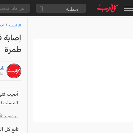
منطقة
الناصرة والقضاء
الرئيسية
اخب
القدس والقضاء
إصابة 
المثلث الشمالي
طمرة
وادي عارة
سخنين والمنطقة
كل
حيفا والمنطقة
نُشر: /25
شفاعمرو والقضاء
الضفة الغربية
أصيب فتى 
المستشفى 
قطاع غزة
النقب
وجدتم خطأ؟ ا
قرى المرج
تابع كل ا