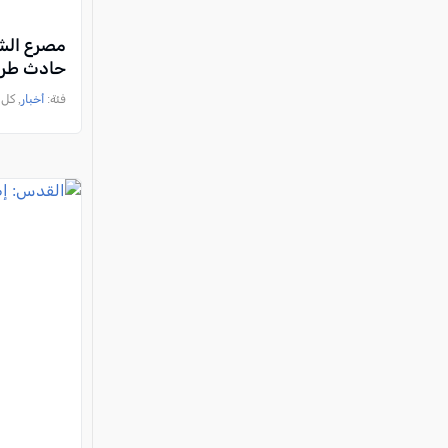
مصرع الش
حادث طرق 
فئة:
أخبار
, كل العرب 