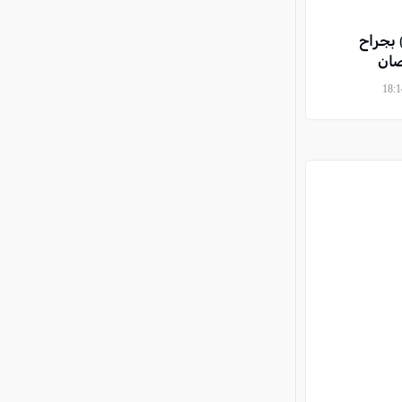
تى (13 عامًا) بجراح
صان