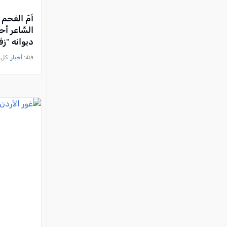
أمّ الفحم ت
الشّاعر أ
ديوانه "ز
فئة:
أخبار
, كل العرب, 