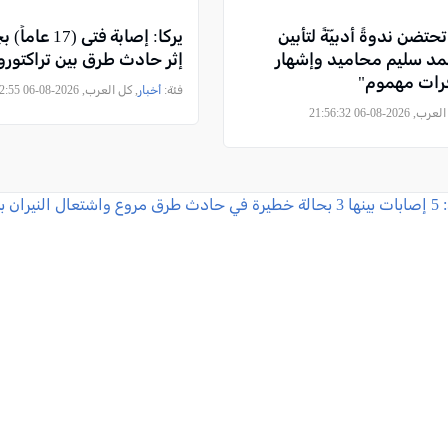
حتضن ندوةً أدبيّةً لتأبين
يركا: إصابة فتى 
حمد سليم محاميد وإشهار
إثر حادث طرق بين تراكتور
فرات مهموم"
فئة:
أخبار
, كل العرب, 2026-08-06 21:42:55
2026-08-06 21:56:32