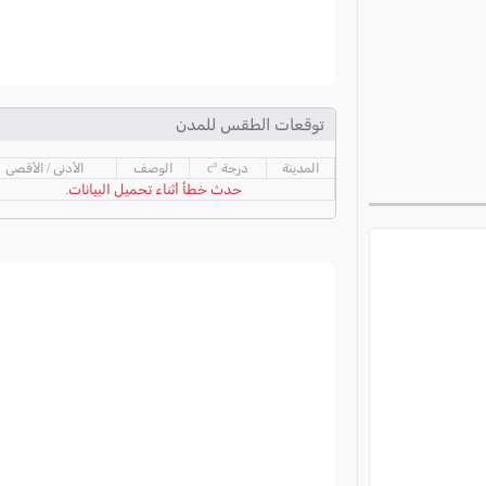
توقعات الطقس للمدن
المدينة
درجة °c
الوصف
الأدنى / الأقصى
حدث خطأ أثناء تحميل البيانات.