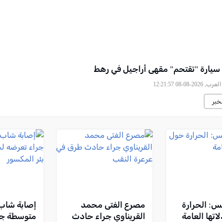
سيارة "تقتحم" مقهى أراجيل في رهط
2026-08-08 12:21:57
خبر
س: الحرارة
مصرع الفتى محمد
إصابة شاب
تها العامة
القريناوي جراء حادث
متوسطة جر