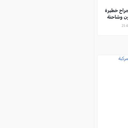
(17 عاماً) بجراح خطيرة
ون وشاحنة