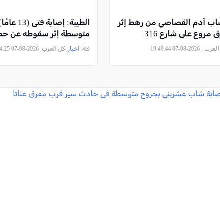
اب آدم القصاصي من رهط إثر
الطيبة: إصابة ف
مروع على شارع 316
متوسطة إثر سقوطه عن ح
, 2026-08-07 19:49:44
فئة:
أخبار
, كل العرب, 2026-08-07 18:14:25