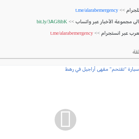
لجرام >>
t.me/alarabemergency
الى مجموعة الأخبار عبر واتساب >>
bit.ly/3AG8ibK
لعرب عبر انستجرام >>
t.me/alarabemergency
قة