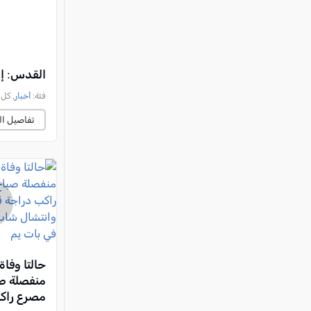
القدس: إ
فئة:
أخبار
, كل العرب, 
تفاصيل ال
حالتا وفا
منفصلة صب
مصرع راك