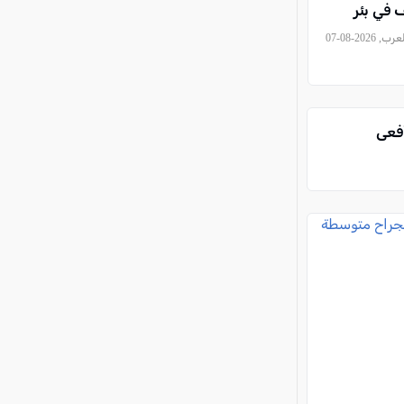
 في بئر
, كل العرب, 2026-08-07
أفعى