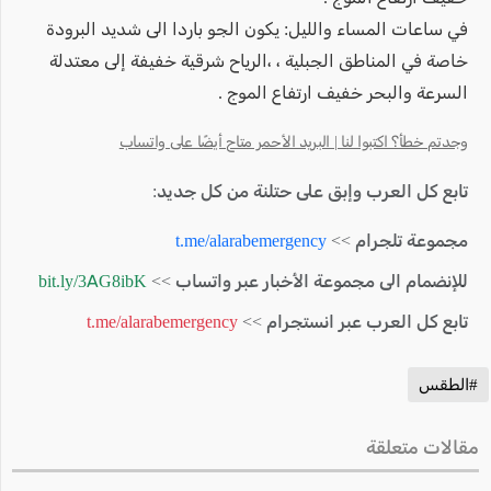
في ساعات المساء والليل: يكون الجو باردا الى شديد البرودة
خاصة في المناطق الجبلية ، ،الرياح شرقية خفيفة إلى معتدلة
السرعة والبحر خفيف ارتفاع الموج .
وجدتم خطأ؟ اكتبوا لنا | البريد الأحمر متاح أيضًا على واتساب
تابع كل العرب وإبق على حتلنة من كل جديد:
مجموعة تلجرام >>
t.me/alarabemergency
للإنضمام الى مجموعة الأخبار عبر واتساب >>
bit.ly/3AG8ibK
تابع كل العرب عبر انستجرام >>
t.me/alarabemergency
#الطقس
مقالات متعلقة