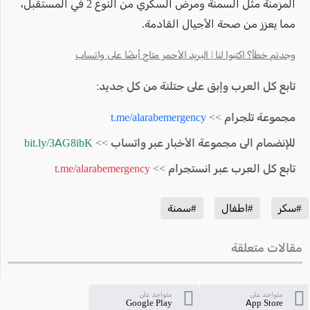
المزمنة مثل السمنة ومرض السكري من النوع 2 في المستقبل،
مما يعزز من صحة الأجيال القادمة.
وجدتم خطأ؟ اكتبوا لنا | البريد الأحمر متاح أيضًا على واتساب
تابع كل العرب وإبق على حتلنة من كل جديد:
مجموعة تلجرام >>
t.me/alarabemergency
للإنضمام الى مجموعة الأخبار عبر واتساب >>
bit.ly/3AG8ibK
تابع كل العرب عبر انستجرام >>
t.me/alarabemergency
#سكر
#اطفال
#سمنة
مقالات متعلقة
متواجد على
متواجد على
Google Play
App Store