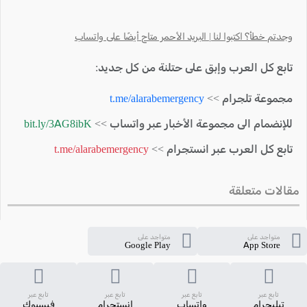
وجدتم خطأ؟ اكتبوا لنا | البريد الأحمر متاح أيضًا على واتساب
تابع كل العرب وإبق على حتلنة من كل جديد:
مجموعة تلجرام >>
t.me/alarabemergency
للإنضمام الى مجموعة الأخبار عبر واتساب >>
bit.ly/3AG8ibK
تابع كل العرب عبر انستجرام >>
t.me/alarabemergency
مقالات متعلقة
متواجد على
متواجد على
Google Play
App Store
تابع عبر
تابع عبر
تابع عبر
تابع عبر
تيليجرام
واتساب
انستجرام
فيسبوك