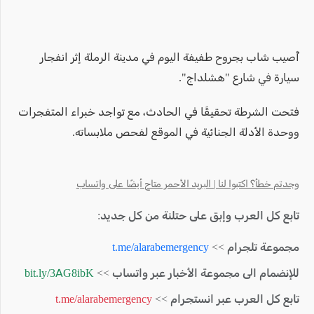
أُصيب شاب بجروح طفيفة اليوم في مدينة الرملة إثر انفجار
سيارة في شارع "هشلداج".
فتحت الشرطة تحقيقًا في الحادث، مع تواجد خبراء المتفجرات
ووحدة الأدلة الجنائية في الموقع لفحص ملابساته.
وجدتم خطأ؟ اكتبوا لنا | البريد الأحمر متاح أيضًا على واتساب
تابع كل العرب وإبق على حتلنة من كل جديد:
مجموعة تلجرام >>
t.me/alarabemergency
للإنضمام الى مجموعة الأخبار عبر واتساب >>
bit.ly/3AG8ibK
تابع كل العرب عبر انستجرام >>
t.me/alarabemergency