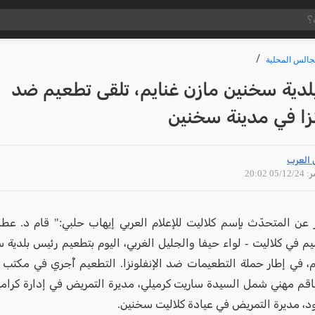
جالس المحلية
لدية سخنين مازن غنايم، تلقى تطعيم ضد
نزا في مدينة سخنين
 العرب
05/12 20:02
 عن المتحدّث بإسم كلاليت للإعلام العربي إيهاب حلبي:" قام د. عط
يم في كلاليت - لواء حيفا والجليل الغربي، اليوم بتطعيم رئيس بلدية 
م، في إطار حملة التطعيمات ضد الإنفلونزا. التطعيم أُجري في مكتب ر
قم مهني شمل السيدة ساريت كرميلي، مديرة التمريض في إدارة كرامي
د، مديرة التمريض في عيادة كلاليت سخنين.