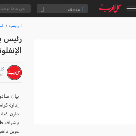
منطقة
الناصرة والقضاء
الرئيسية
الم
القدس والقضاء
رئيس ب
المثلث الشمالي
الإنفلو
وادي عارة
سخنين والمنطقة
كل
حيفا والمنطقة
نُشر: /24
شفاعمرو والقضاء
الضفة الغربية
بيان صادر
إدارة كرام
قطاع غزة
مازن غناي
النقب
بإشراف طا
قرى المرج
عرين داهو