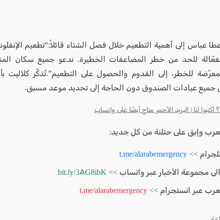
طا عباس إلى أهمية التطعيم خلال فصل الشتاء قائلاً:“تطعيم الإنفلونز
الفعّالة للحد من خطر المضاعفات الخطيرة. ندعو جميع سكان الم
معرّضة للخطر، إلى القدوم والحصول على التطعيم”.تُذكّر كلاليت ب
 جميع عيادات الصندوق دون الحاجة إلى تحديد موعد مسبق.
كتبوا لنا | البريد الأحمر متاح أيضًا على واتساب
لعرب وإبق على حتلنة من كل جديد:
لجرام >>
t.me/alarabemergency
الى مجموعة الأخبار عبر واتساب >>
bit.ly/3AG8ibK
لعرب عبر انستجرام >>
t.me/alarabemergency