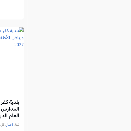
بلدية كفر 
المدارس و
العام الدراسي 6
فئة:
أخبار
, كل العرب, 