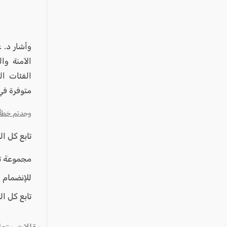
عكا والمنطقة
كفرياسيف والقضاء
مدن الساحل
وأشار د. ع
الجليل الاعلى
الآمنة و
المغار والقضاء
الفئات ال
الشاغور
متوفرة في
الرامة والمنطقة
وجدتم خطأ؟ ا
المثلث الجنوبي
تابع كل ا
منطقة الجولان
مجموعة ت
للإنضمام 
تابع كل ا