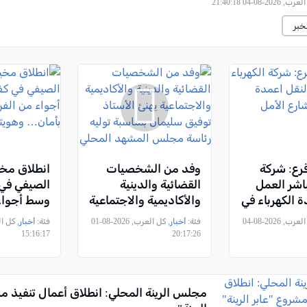
2026-08-04 21:40:18
خبر
قرع: شركة
وفد من الشخصيات
انطلاق مخي
باشر العمل
القضائية والدينية
الصيفي في 
ة الكهرباء في
والأكاديمية والاجتماعية
وسط أجواء 
ل
يهنئ الأستاذ توفيق
“صيفٌ بأما
, كل العرب, 2026-08-04
فئة:
أخبار
, كل العرب, 2026-08-01
فئة:
أخبار
سليمان بمناسبة توليه
عنوان"
15:16:17
20:17:26
رئاسة مجلس المشهد
المحلي
مجلس الرينة المحلي: انطلاق أعمال تنفيذ م