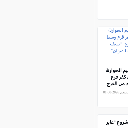
م الحوارنة
كفر قرع
من الفرح:
ن… وهويتنا
, كل العرب, 2026-08-01
شروع "عابر