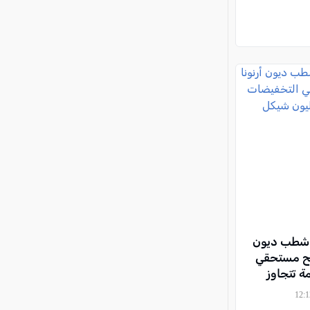
ى شطب ديون
صالح مستحقي
ة تتجاوز