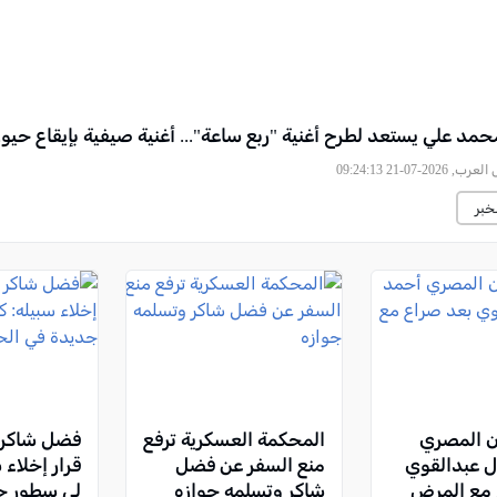
مد علي يستعد لطرح أغنية "ربع ساعة"... أغنية صيفية بإيقاع حيو
رب, 2026-07-21 09:24:13
خبر
ان المصري
المحكمة العسكرية ترفع
فضل شاكر 
ل عبدالقوي
منع السفر عن فضل
قرار إخلاء 
 مع المرض
شاكر وتسلمه جوازه
لي سطور ج