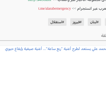
لعرب عبر انستجرام >>
t.me/alarabemergency
#لبنان
#فيروز
#استقلال
قة