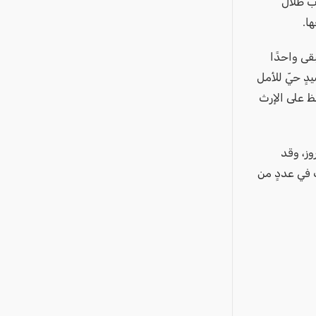
ب طلال
ا.
بقى واحدًا
دٍ حيّ للأمل
فظ على الإرث
روز، وقد
ك في عددٍ من