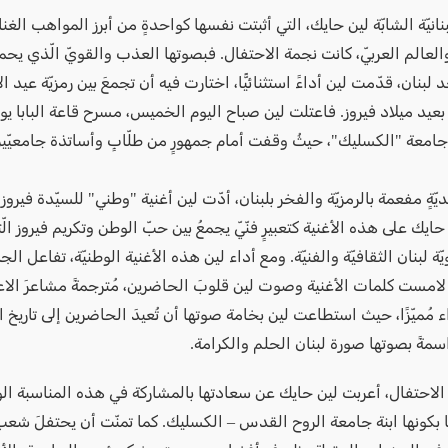
لبنانيّة الشابّة لين حايك، التي أثبتت نفسها كواحدةٍ من أبرز المواهب الغنا
العالم العربيّ، كانت نجمة الاحتفال. فبصوتها العذب والقويّ الّذي يحمل
لبنان، قدّمت لين أداءً استثنائيًّا، اختارت فيه أن تجمعَ بين رمزيّة عيد ا
بعيد ميلاد فيروز. فاعتلت لين صباح اليوم الخميس، مسرح قاعة البابا ي
جامعة "الكسليك"، حيثُ وقفت أمام جمهورٍ من طلّابٍ وأساتذة جامعيّين 
ةٍ مفعمة بالرمزيّة والفخر بلبنان، أدّت لين أغنية "وطني" للسيّدة فيروز
 حايك على هذه الأغنية كتعبيرٍ فنّيّ يجمعُ بين حبّ الوطن وتكريم فيروز ال
ّة لبنان الثقافيّة والفنيّة. ومع أداء لين هذه الأغنية الوطنيّة، تفاعل ال
 لامست كلمات الأغنية وصوت لين قلوبَ الحاضرين، مُترجمةً مشاعرَ الاعت
ء مُميّزًا، حيث استطاعت لين بخامة صوتها أن تُعيدَ الحاضرين إلى تاريخ الف
سمةً بصوتها صورة لبنان الحلم والكرامة.
لاحتفال، أعربت لين حايك عن سعادتها بالمشاركة في هذه المناسبة الوط
بكونها ابنة جامعة الروح القدس – الكسليك. كما تمنّت أن يحتفلَ شعب 