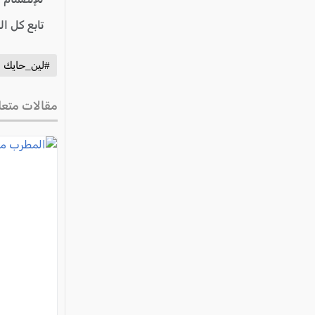
تابع كل ا
#لين_حايك
مقالات متعل