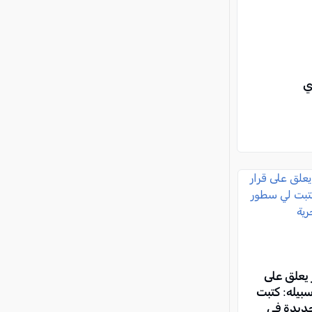
ي
يعلق على
سبيله: كتبت
ديدة في