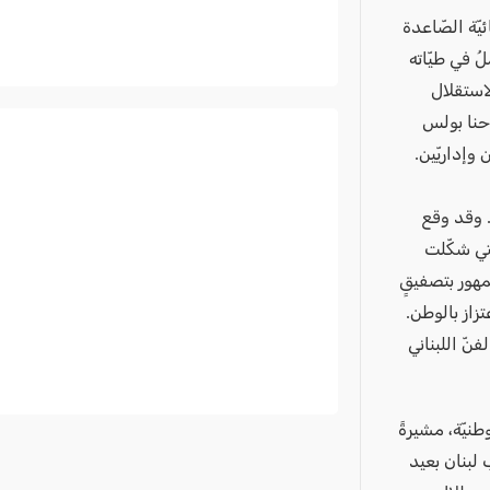
ئيّة الصّاعدة
ُ في طيّاته
لاستقلال
وحنا بولس
وإداريّين.
. وقد وقع
ّتي شكّلت
جمهور بتصفيقٍ
زاز بالوطن.
نّ اللبناني
نيّة، مشيرةً
لبنان بعيد