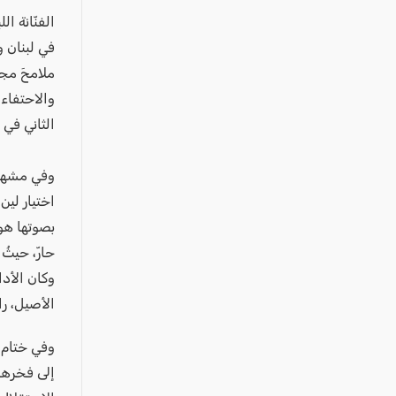
عكا والمنطقة
الفنّانة ال
كفرياسيف والقضاء
في لبنان و
مدن الساحل
ملامحَ مجد 
الجليل الاعلى
والاحتفاء 
الثاني في 
المغار والقضاء
الشاغور
وفي مشهديّ
الرامة والمنطقة
اختيار لين
المثلث الجنوبي
بصوتها هوي
منطقة الجولان
حارّ، حيثُ
وكان الأدا
الأصيل، را
وفي ختام ا
إلى فخرها 