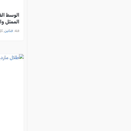
الوسط الف
الممثل وا
فئة:
فنانين
, كل الع