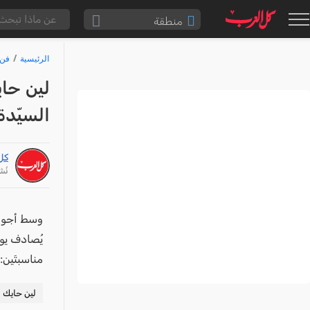
منطقة
الناصرة والقضاء
الرئيسية
فن 
القدس والقضاء
لين حاي
المثلث الشمالي
السيّدة ف
وادي عارة
سخنين والمنطقة
كل
حيفا والمنطقة
نُشر: /24
شفاعمرو والقضاء
الضفة الغربية
وسط أجواء
قطاع غزة
مناسبتَين:
النقب
قرى المرج
لين حايك