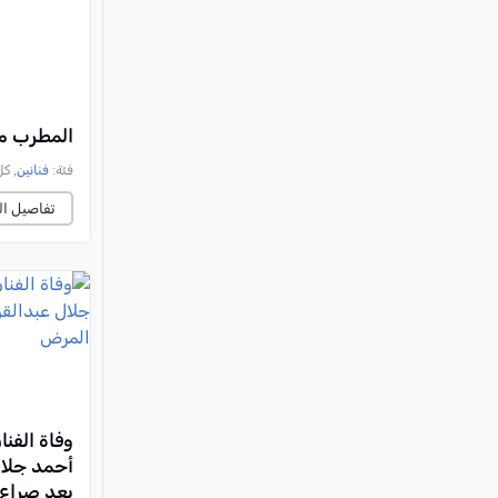
المطرب مح
فئة:
فنانين
, كل الع
تفاصيل ال
وفاة الفن
أحمد جلا
بعد صراع