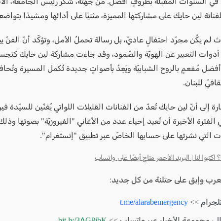
 في السنوات المقبلة بظروفٍ أفضل. من جهته، شكر رئيس الجامعة، الأ
فنانة لين حايك على مشاركتها المميزة، مثنيًا على أدائها ومشيدًا بتواضعه
لم يكُن مجرّد احتفالٍ عاديّ، بل رسالة تحملُ الأمل، وتؤكّد أنّ الفنّ ي
دوات التعبير عن الهويّة والصّمود، وقد جاءت مشاركة لين حايك كتجسي
ضل مُفعمٍ بالروح الشبابيّة ويَعِدُ بأصواتٍ جديدة تُكمل المسيرة وتُحا
قافيّ للبنان.
ة إلى أنّ لين حايك تُعدّ من الفنانات القليلات اللواتي يُغنّين للسيّدة في
الفترة الأخيرة أن تُعيد إحياء عدد من الأغاني "الفيروزيّة" بصوتها وذل
ت التي نشرتها على حسابها الخاصّ عبر تطبيق "إنستغرام".
كتبوا لنا | البريد الأحمر متاح أيضًا على واتساب
لعرب وإبق على حتلنة من كل جديد:
لجرام >>
t.me/alarabemergency
الى مجموعة الأخبار عبر واتساب >>
bit.ly/3AG8ibK