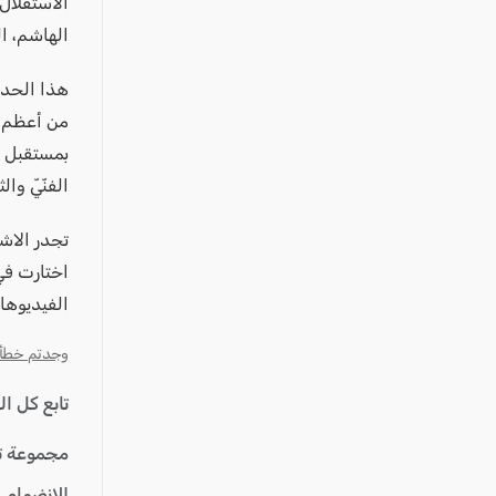
الاستقلال
الهاشم، ال
هذا الحدث 
من أعظم أ
بمستقبل أف
الفنّيّ والث
تجدر الاشار
اختارت في 
الفيديوها
وجدتم خطأ؟ ا
تابع كل ا
مجموعة ت
للإنضمام 