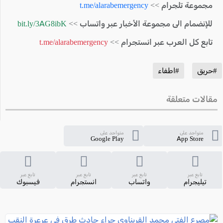
مجموعة تلجرام >>
t.me/alarabemergency
للإنضمام الى مجموعة الأخبار عبر واتساب >>
bit.ly/3AG8ibK
تابع كل العرب عبر انستجرام >>
t.me/alarabemergency
#حريق
#اطفاء
مقالات متعلقة
متواجد على
متواجد على
Google Play
App Store
تابع عبر
تابع عبر
تابع عبر
تابع عبر
تيليجرام
واتساب
انستجرام
فيسبوك