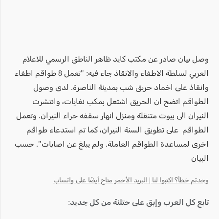
وصل بيان صادر عن مكتب كايد ظاهر الناطق الرسمي للاعلام
العربي لسلطة الاطفاء والانقاذ جاء فيه: "تعمل 8 طواقم اطفاء
وانقاذ على اخماد حريق شب بمدينة الناصرة. لدى وصول
الطواقم اتضح ان الحريق اشتعل بمكب نفايات، وانتشرت
النيران الى بيوت متنقلة ومنزل انهار سقفه جراء النيران. وتعمل
الطواقم على تطويق السنة النيران، كما تم استدعاء طواقم
اخرى لمساعدة الطواقم العاملة. ولم يبلغ عن اصابات". حسب
البيان
وجدتم خطأ؟ اكتبوا لنا | البريد الأحمر متاح أيضًا على واتساب
تابع كل العرب وإبق على حتلنة من كل جديد: